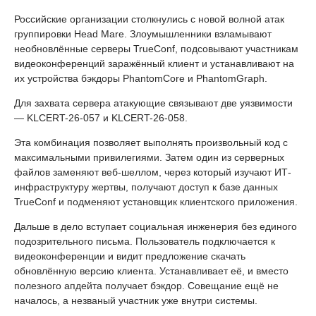
Российские организации столкнулись с новой волной атак
группировки Head Mare. Злоумышленники взламывают
необновлённые серверы TrueConf, подсовывают участникам
видеоконференций заражённый клиент и устанавливают на
их устройства бэкдоры PhantomCore и PhantomGraph.
Для захвата сервера атакующие связывают две уязвимости
— KLCERT-26-057 и KLCERT-26-058.
Эта комбинация позволяет выполнять произвольный код с
максимальными привилегиями. Затем один из серверных
файлов заменяют веб-шеллом, через который изучают ИТ-
инфраструктуру жертвы, получают доступ к базе данных
TrueConf и подменяют установщик клиентского приложения.
Дальше в дело вступает социальная инженерия без единого
подозрительного письма. Пользователь подключается к
видеоконференции и видит предложение скачать
обновлённую версию клиента. Устанавливает её, и вместо
полезного апдейта получает бэкдор. Совещание ещё не
началось, а незваный участник уже внутри системы.