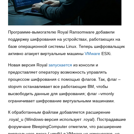
Программе-вымогателю Royal Ransomware добавили
поддержку шифрования на устройствах, работающих на
базе операционной системы Linux. Теперь шифровальщик
активно атакует виртуальные машины
VMware
ESXi.
Новая версия Royal
запускается
из консоли и
предоставляет оператору возможность управлять
процессом шифрования с помощью флагов. Так, флаг –
stopvm останавливает все работающие ВМ, чтобы
высвободить данные для шифрования; флаг –vmonly
ограничивает шифрование виртуальными машинами.
К обработанным файлам добавляется расширение
.royal_u (Windows-версия использует .royal). Пострадавшие
форумчане BleepingComputer отметили, что расширение
виртуального диска (.vmdk) в VMware не изменяется, но