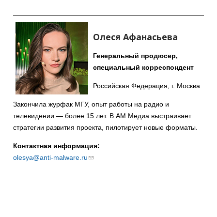
отправки
email)
Олеся Афанасьева
Генеральный продюсер,
специальный корреспондент
Российская Федерация, г. Москва
Закончила журфак МГУ, опыт работы на радио и
телевидении — более 15 лет. В АМ Медиа выстраивает
стратегии развития проекта, пилотирует новые форматы.
Контактная информация:
olesya@anti-malware.ru
(ссылка
для
отправки
email)