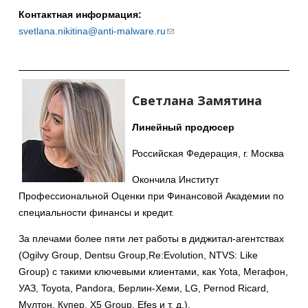
Контактная информация:
svetlana.nikitina@anti-malware.ru
(ссылка
для
отправки
email)
Светлана Замятина
Линейный продюсер
Российская Федерация, г. Москва
Окончила Институт
Профессиональной Оценки при Финансовой Академии по
специальности финансы и кредит.
За плечами более пяти лет работы в диджитал-агентствах
(Ogilvy Group, Dentsu Group,Re:Evolution, NTVS: Like
Group) с такими ключевыми клиентами, как Yota, Мегафон,
УАЗ, Toyota, Pandora, Берлин-Хеми, LG, Pernod Ricard,
Мултон, Купер, X5 Group, Efes и т. д.).