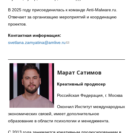
В 2025 году присоединилась к команде Anti-Malware.ru.
Отвечает за организацию мероприятий и координацию
проектов.
Контактная информация:
svetlana.zamyatina@amlive.ru
(ссылка
для
отправки
email)
Марат Сатимов
Креативный продюсер
Российская Федерация, г. Москва
Окончил Институт международных
экономических связей, имеет дополнительное
образование в области психологии и менеджмента.
С 2013 года занимается креативным продюсированием в