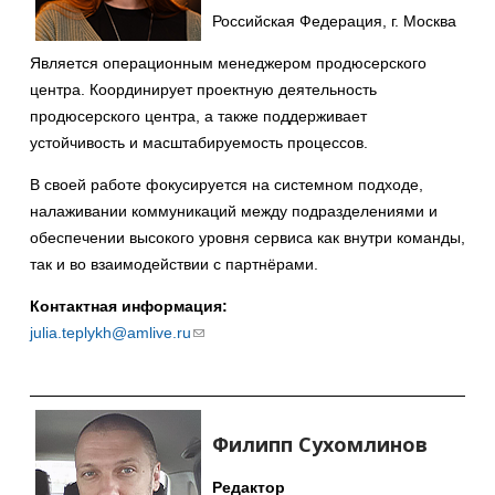
Российская Федерация, г. Москва
Является операционным менеджером продюсерского
центра. Координирует проектную деятельность
продюсерского центра, а также поддерживает
устойчивость и масштабируемость процессов.
В своей работе фокусируется на системном подходе,
налаживании коммуникаций между подразделениями и
обеспечении высокого уровня сервиса как внутри команды,
так и во взаимодействии с партнёрами.
Контактная информация:
julia.teplykh@amlive.ru
(ссылка
для
отправки
email)
Филипп Сухомлинов
Редактор