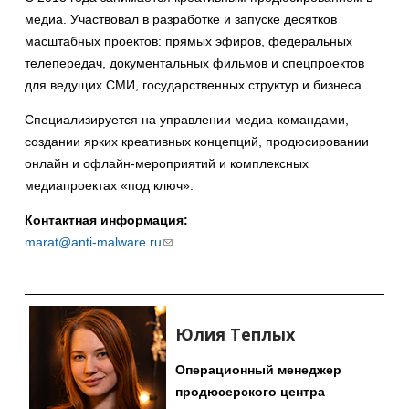
медиа. Участвовал в разработке и запуске десятков
масштабных проектов: прямых эфиров, федеральных
телепередач, документальных фильмов и спецпроектов
для ведущих СМИ, государственных структур и бизнеса.
Специализируется на управлении медиа-командами,
создании ярких креативных концепций, продюсировании
онлайн и офлайн-мероприятий и комплексных
медиапроектах «под ключ».
Контактная информация:
marat@anti-malware.ru
(ссылка
для
отправки
email)
Юлия Теплых
Операционный менеджер
продюсерского центра