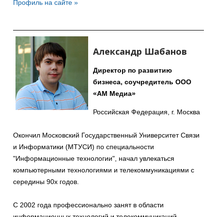
Профиль на сайте »
для
отправки
email)
Александр Шабанов
Директор по развитию
бизнеса
,
соучредитель ООО
«АМ Медиа»
Российская Федерация, г. Москва
Окончил Московский Государственный Университет Связи
и Информатики (МТУСИ) по специальности
"Информационные технологии", начал увлекаться
компьютерными технологиями и телекоммуникациями с
середины 90х годов.
С 2002 года профессионально занят в области
информационных технологий и телекоммуникаций,