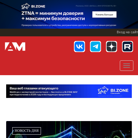
Перейти
к
основному
содержанию
Вход на сайт
Togg
navig
НОВОСТЬ ДНЯ