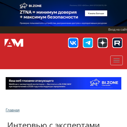
Перейти
к
основному
содержанию
Вход на сайт
Toggl
navig
Главная
Интервью с экспертами