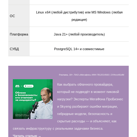
Linux x64 (любой дистрибутив) или MS Windows (любая
ОС
редакция)
Платформа
Java 21+ (любой производитель)
СУБД
PostgreSQL 14+ и совместимые
Реклама, 18+. ПАО «Мегафон» ИНН 7812014560 | 2Vfnxxr81dM
Как выбрать облачного провайдера,
который не подведёт в момент пиковой
нагрузки? Эксперты МегаФона ПроБизнес
и Skyeng разбирают ошибки миграции,
гибридные модели, безопасность и
скрытые расходы — и объясняют, как
связать инфраструктуру с реальными задачами бизнеса.
Читать статью →