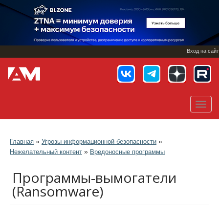
Перейти
к
основному
содержанию
Вход на сайт
Toggl
navig
»
»
Главная
Угрозы информационной безопасности
»
Нежелательный контент
Вредоносные программы
Программы-вымогатели
(Ransomware)