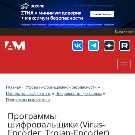
Перейти
к
основному
содержанию
Вход на сайт
Toggl
navig
»
»
Главная
Угрозы информационной безопасности
»
»
Нежелательный контент
Вредоносные программы
Программы-вымогатели
Программы-
шифровальщики (Virus-
Encoder, Trojan-Encoder)