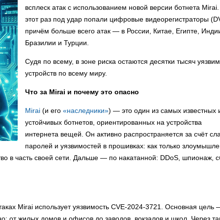
всплеск атак с использованием новой версии ботнета Mirai.
этот раз под удар попали цифровые видеорегистраторы (D
причём больше всего атак — в России, Китае, Египте, Инди
Бразилии и Турции.
Судя по всему, в зоне риска остаются десятки тысяч уязви
устройств по всему миру.
Что за Mirai и почему это опасно
Mirai
(и его
«наследники»
) — это один из самых известных 
устойчивых ботнетов, ориентированных на устройства
интернета вещей. Он активно распространяется за счёт сл
паролей и уязвимостей в прошивках: как только злоумышл
во в часть своей сети. Дальше — по накатанной: DDoS, шпионаж, 
атаках Mirai использует уязвимость CVE-2024-3721. Основная цель 
: от жилых домов и офисов до заводов, вокзалов и школ. Через та