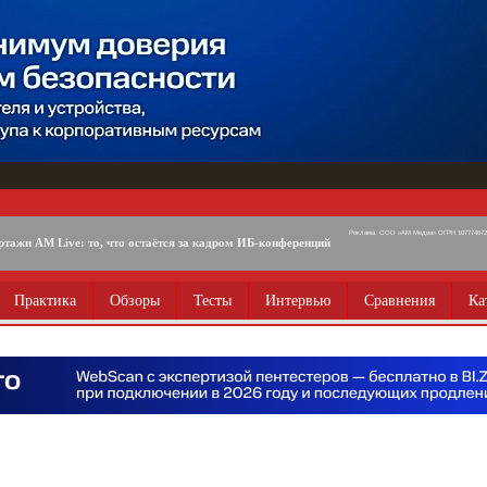
Реклама. ООО «АМ Медиа» ОГРН 1077746725
ртажи AM Live: то, что остаётся за кадром ИБ-конференций
Практика
Обзоры
Тесты
Интервью
Сравнения
Ка