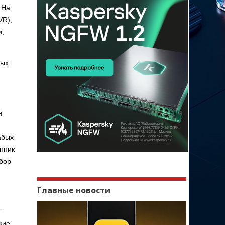
 На
VR),
и,
мых
и
абых
енник
сбор
Главные новости
—
кие