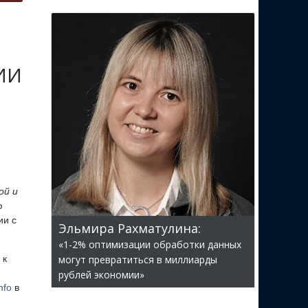
 ИИ
ой и
ю
ии с
Эльмира Рахматулина:
«1-2% оптимизации обработки данных
 к
могут превратиться в миллиарды
рублей экономии»
nfo
в