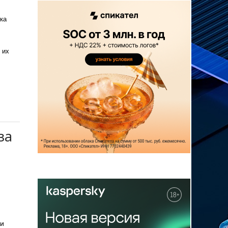
ка
 их
за
ли