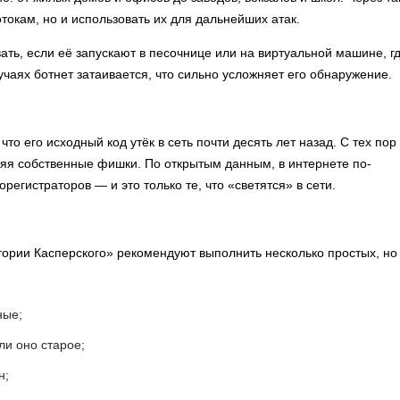
токам, но и использовать их для дальнейших атак.
ать, если её запускают в песочнице или на виртуальной машине, г
чаях ботнет затаивается, что сильно усложняет его обнаружение.
что его исходный код утёк в сеть почти десять лет назад. С тех пор
ляя собственные фишки. По открытым данным, в интернете по-
егистраторов — и это только те, что «светятся» в сети.
тории Касперского» рекомендуют выполнить несколько простых, но
ные;
ли оно старое;
н;