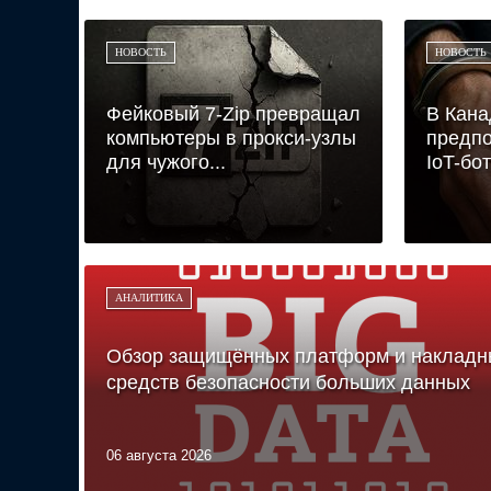
НОВОСТЬ
НОВОСТЬ
Фейковый 7-Zip превращал
В Кана
компьютеры в прокси-узлы
предпо
для чужого...
IoT-бот
АНАЛИТИКА
Обзор защищённых платформ и накладн
средств безопасности больших данных
06 августа 2026