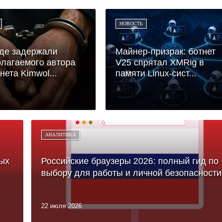
НОВОСТЬ
де задержали
Майнер-призрак: ботнет
лагаемого автора
V25 спрятал XMRig в
нета Kimwol...
памяти Linux-сист...
АНАЛИТИКА
ых
Российские браузеры 2026: полный гид по
выбору для работы и личной безопасности
22 июля 2026