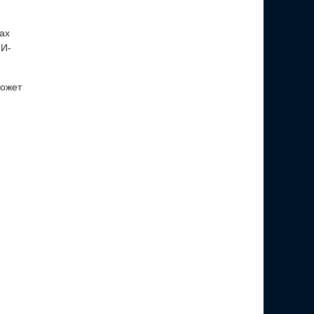
ах
ИИ-
может