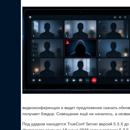
видеоконференции и видит предложение скачать обновл
получает бэкдор. Совещание ещё не началось, а незва
Под ударом находятся TrueConf Server версий 5.3.X до 5.
Уязвимости закрыли 18 июня 2026 года в версиях 5.3.9, 5