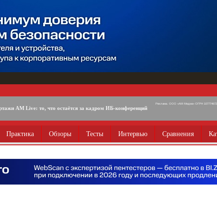
Реклама. ООО «АМ Медиа» ОГРН 1077746725
ртажи AM Live: то, что остаётся за кадром ИБ-конференций
Практика
Обзоры
Тесты
Интервью
Сравнения
Ка