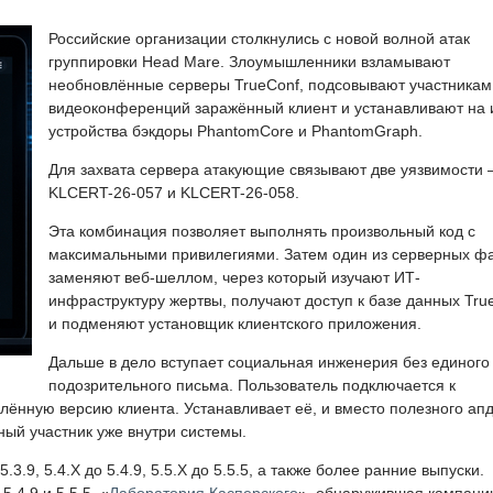
Российские организации столкнулись с новой волной атак
группировки Head Mare. Злоумышленники взламывают
необновлённые серверы TrueConf, подсовывают участникам
видеоконференций заражённый клиент и устанавливают на 
устройства бэкдоры PhantomCore и PhantomGraph.
Для захвата сервера атакующие связывают две уязвимости
KLCERT-26-057 и KLCERT-26-058.
Эта комбинация позволяет выполнять произвольный код с
максимальными привилегиями. Затем один из серверных ф
заменяют веб-шеллом, через который изучают ИТ-
инфраструктуру жертвы, получают доступ к базе данных Tru
и подменяют установщик клиентского приложения.
Дальше в дело вступает социальная инженерия без единого
подозрительного письма. Пользователь подключается к
ённую версию клиента. Устанавливает её, и вместо полезного ап
ный участник уже внутри системы.
3.9, 5.4.X до 5.4.9, 5.5.X до 5.5.5, а также более ранние выпуски.
.4.9 и 5.5.5. «
Лаборатория Касперского
», обнаружившая кампани