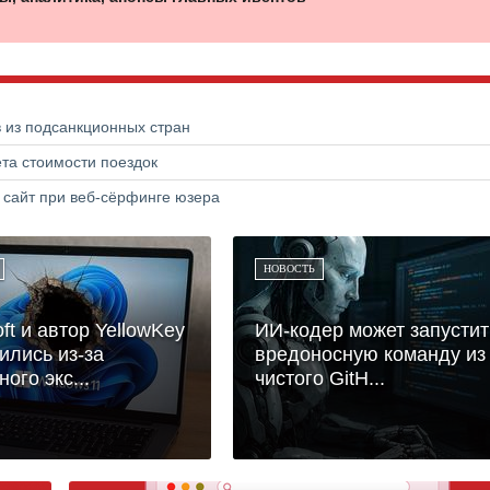
в из подсанкционных стран
та стоимости поездок
 сайт при веб-сёрфинге юзера
НОВОСТЬ
oft и автор YellowKey
ИИ-кодер может запустит
ились из-за
вредоносную команду из
ого экс...
чистого GitH...