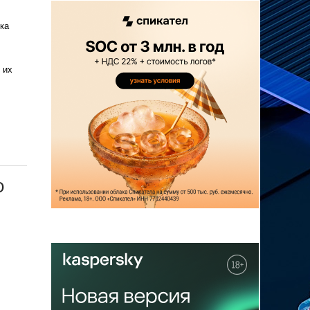
ка
 их
ю