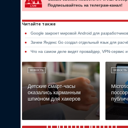
Подписывайтесь на телеграм-канал!
Читайте также
Google закроет мировой Android для разработчико
Зачем Яндекс Go создал отдельный язык для расчё
Что на самом деле видят провайдер, VPN-сервис и
НОВОСТЬ
НОВОСТЬ
Детские смарт-часы
Micros
оказались карманным
поссор
шпионом для хакеров
публичн