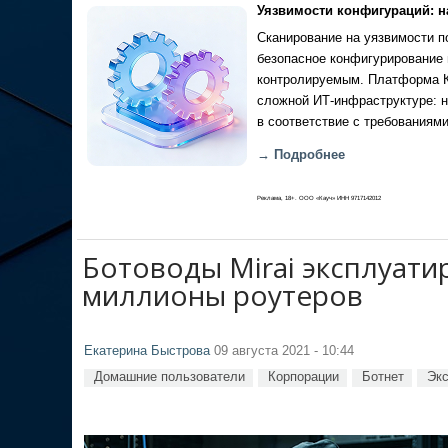
Уязвимости конфигураций: н
Сканирование на уязвимости по
безопасное конфигурирование 
контролируемым. Платформа Ка
сложной ИТ-инфраструктуре: н
в соответствие с требованиями
→ Подробнее
Реклама, 18+. ООО «Кауч» ИНН 9717142012
Ботоводы Mirai эксплуати
миллионы роутеров
Екатерина Быстрова
09 августа 2021 - 10:44
Домашние пользователи
Корпорации
Ботнет
Эк