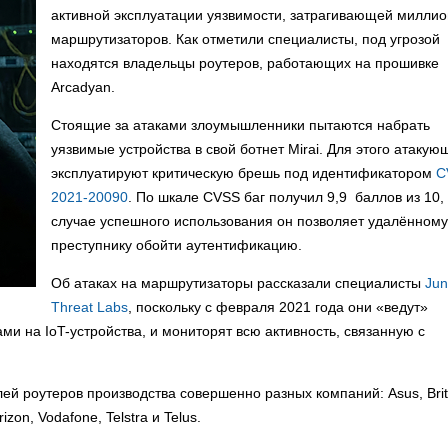
активной эксплуатации уязвимости, затрагивающей милли
маршрутизаторов. Как отметили специалисты, под угрозой
находятся владельцы роутеров, работающих на прошивке
Arcadyan.
Стоящие за атаками злоумышленники пытаются набрать
уязвимые устройства в свой ботнет Mirai. Для этого атакую
эксплуатируют критическую брешь под идентификатором
C
2021-20090
. По шкале CVSS баг получил 9,9 баллов из 10, 
случае успешного использования он позволяет удалённому
преступнику обойти аутентификацию.
Об атаках на маршрутизаторы рассказали специалисты
Jun
Threat Labs
, поскольку с февраля 2021 года они «ведут»
ми на IoT-устройства, и мониторят всю активность, связанную с
ей роутеров производства совершенно разных компаний: Asus, Brit
zon, Vodafone, Telstra и Telus.