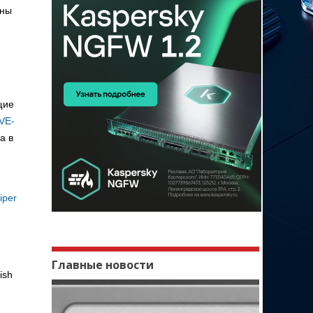
оны
щие
VE-
а в
iper
Главные новости
ish