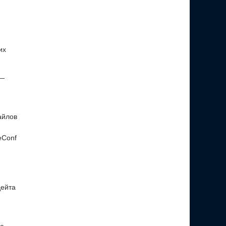
их
 —
айлов
eConf
дейта
ю,