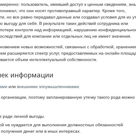
меренно: пользователь, имевший доступ к ценным сведениям, зна
понимал, что они носят противоправный характер. Кроме того,
и, но все равно передавал данные или создавал условия для их ут
 выгоду для себя. В результате таких действий сотрудника или
е потере контроля над информацией, нарушению конфиденциально
последствий для компании или отдельных лиц не имеет значения.
кновением новых возможностей, связанных с обработкой, хранение
ем расширяется спектр услуг, предоставляемых на онлайн-площад
вается объем интеллектуальной собственности.
чек информации
ами
или
внешними злоумышленниками
.
организации, поэтому запланированную утечку такого рода можно
е ради личной выгоды.
рой не нуждается для выполнения должностных обязанностей
 получения денег или в иных интересах.