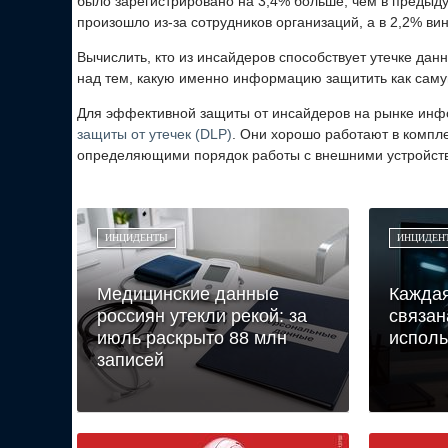
было зарегистрировано на 3,4% больше, чем в предыд
произошло из-за сотрудников организаций, а в 2,2% в
Вычислить, кто из инсайдеров способствует утечке да
над тем, какую именно информацию защитить как самую
Для эффективной защиты от инсайдеров на рынке ин
защиты от утечек (DLP)
. Они хорошо работают в компл
определяющими порядок работы с внешними устройст
ИНЦИДЕНТЫ
ИНЦИДЕН
Медицинские данные
Каждая
россиян утекли рекой: за
связан
июль раскрыто 88 млн
испол
записей