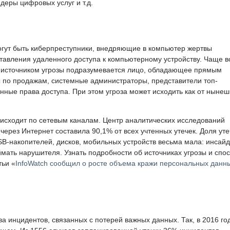
деры цифровых услуг и т.д.
гут быть киберпреступники, внедряющие в компьютер жертвы
авления удаленного доступа к компьютерному устройству. Чаще вс
д источником угрозы подразумевается лицо, обладающее прямым
 по продажам, системные администраторы, представители топ-
нные права доступа. При этом угроза может исходить как от нынеш
исходит по сетевым каналам. Центр аналитических исследований
 через Интернет составила 90,1% от всех учтенных утечек. Доля уте
SB-накопителей, дисков, мобильных устройств весьма мала: инсай
мать нарушителя. Узнать подробности об источниках угрозы и спо
тьи «
InfoWatch сообщил о росте объема кражи персональных данны
ва инцидентов, связанных с потерей важных данных. Так, в 2016 го