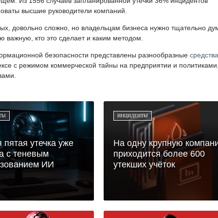
ущем. Из 1556 случаев запланированной утечки 36% инцидентов
иноваты высшие руководители компаний.
нных, довольно сложно, но владельцам бизнеса нужно тщательно ду
 важную, кто это сделает и каким методом.
формационной безопасности представлены разнообразные
средств
ексе с режимом коммерческой тайны на предприятии и политиками
вами.
ТЫ
ИНЦИДЕНТЫ
 пятая утечка уже
На одну крупную компан
а с теневым
приходится более 600
ьзованием ИИ
утекших учёток