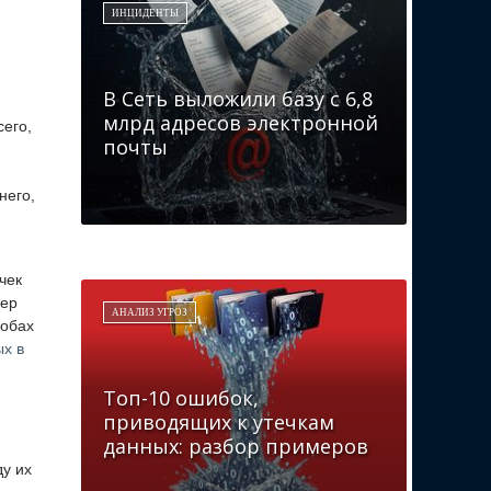
ИНЦИДЕНТЫ
В Сеть выложили базу с 6,8
млрд адресов электронной
его,
почты
него,
чек
дер
АНАЛИЗ УГРОЗ
собах
х в
Топ-10 ошибок,
приводящих к утечкам
данных: разбор примеров
ду их