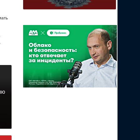
мать
а
,
ию