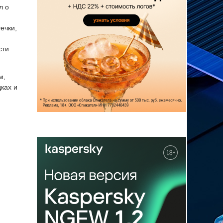
л о
ечки,
сти
м,
ках и