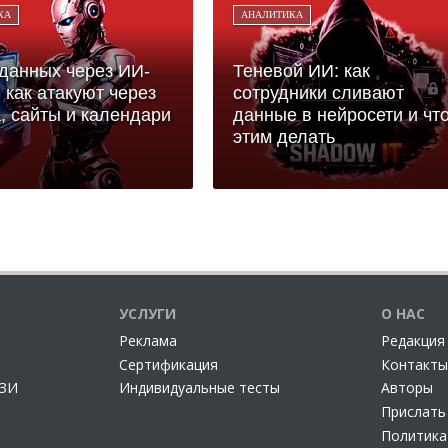
КА
АНАЛИТИКА
данных через ИИ-
Теневой ИИ: как
: как атакуют через
сотрудники сливают
, сайты и календари
данные в нейросети и что
этим делать
УСЛУГИ
О НАС
Реклама
Редакция
Сертификация
Контакты
СЗИ
Индивидуальные тесты
Авторы
Прислать
Политика