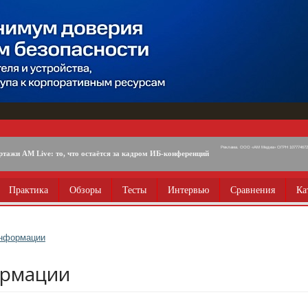
Реклама. ООО «АМ Медиа» ОГРН 1077746725
ртажи AM Live: то, что остаётся за кадром ИБ-конференций
Практика
Обзоры
Тесты
Интервью
Сравнения
Ка
информации
ормации