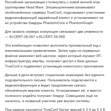
Российские организации столкнулись с новой волной атак
группировки Head Mare. Злоумышленники взламывают
необновлённые серверы TrueConf, подсовывают участникам
видеоконференций заражённый клиент и устанавливают на
их устройства бэкдоры PhantomCore и PhantomGraph.
Для захвата сервера атакующие связывают две уязвимости
— KLCERT-26-057 и KLCERT-26-058.
Эта комбинация позволяет выполнять произвольный код с
максимальными привилегиями. Затем один из серверных
файлов заменяют веб-шеллом, через который изучают ИТ-
инфраструктуру жертвы, получают доступ к базе данных
TrueConf и подменяют установщик клиентского приложения.
Дальше в дело вступает социальная инженерия без единого
подозрительного письма. Пользователь подключается к
видеоконференции и видит предложение скачать
обновлённую версию клиента. Устанавливает её, и вместо
полезного апдейта получает бэкдор. Совещание ещё не
началось, а незваный участник уже внутри системы.
Под ударом находятся TrueConf Server версий 5.3.X до 5.3.9,