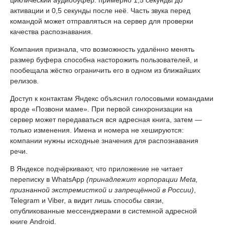
циклический аудиобуфер: примерно 1,5 секунды до
активации и 0,5 секунды после неё. Часть звука перед
командой может отправляться на сервер для проверки
качества распознавания.
Компания признала, что возможность удалённо менять
размер буфера способна насторожить пользователей, и
пообещала жёстко ограничить его в одном из ближайших
релизов.
Доступ к контактам Яндекс объяснил голосовыми командами
вроде «Позвони маме». При первой синхронизации на
сервер может передаваться вся адресная книга, затем —
только изменения. Имена и номера не хешируются:
компании нужны исходные значения для распознавания
речи.
В Яндексе подчёркивают, что приложение не читает
переписку в WhatsApp
(принадлежит корпорации Meta,
признанной экстремисткой и запрещённой в России)
,
Telegram и Viber, а видит лишь способы связи,
опубликованные мессенджерами в системной адресной
книге Android.