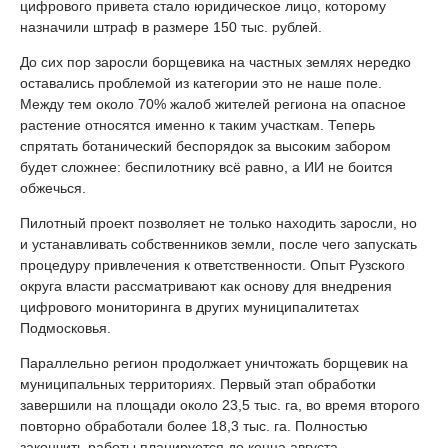
цифрового привета стало юридическое лицо, которому
назначили штраф в размере 150 тыс. рублей.
До сих пор заросли борщевика на частных землях нередко
оставались проблемой из категории это не наше поле.
Между тем около 70% жалоб жителей региона на опасное
растение относятся именно к таким участкам. Теперь
спрятать ботанический беспорядок за высоким забором
будет сложнее: беспилотнику всё равно, а ИИ не боится
обжечься.
Пилотный проект позволяет не только находить заросли, но
и устанавливать собственников земли, после чего запускать
процедуру привлечения к ответственности. Опыт Рузского
округа власти рассматривают как основу для внедрения
цифрового мониторинга в других муниципалитетах
Подмосковья.
Параллельно регион продолжает уничтожать борщевик на
муниципальных территориях. Первый этап обработки
завершили на площади около 23,5 тыс. га, во время второго
повторно обработали более 18,3 тыс. га. Полностью
закончить работы планируется до конца августа.