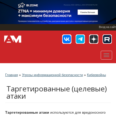
Перейти
к
основному
содержанию
Вход на сайт
Toggl
navig
»
»
Главная
Угрозы информационной безопасности
Кибервойны
Таргетированные (целевые)
атаки
Таргетированные атаки
используются для вредоносного