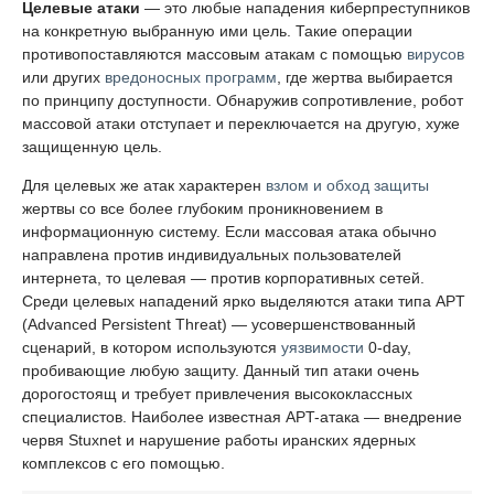
Целевые атаки
— это любые нападения киберпреступников
на конкретную выбранную ими цель. Такие операции
противопоставляются массовым атакам с помощью
вирусов
или других
вредоносных программ
, где жертва выбирается
по принципу доступности. Обнаружив сопротивление, робот
массовой атаки отступает и переключается на другую, хуже
защищенную цель.
Для целевых же атак характерен
взлом и обход защиты
жертвы со все более глубоким проникновением в
информационную систему. Если массовая атака обычно
направлена против индивидуальных пользователей
интернета, то целевая — против корпоративных сетей.
Среди целевых нападений ярко выделяются атаки типа APT
(Advanced Persistent Threat) — усовершенствованный
сценарий, в котором используются
уязвимости
0-day,
пробивающие любую защиту. Данный тип атаки очень
дорогостоящ и требует привлечения высококлассных
специалистов. Наиболее известная APT-атака — внедрение
червя Stuxnet и нарушение работы иранских ядерных
комплексов с его помощью.