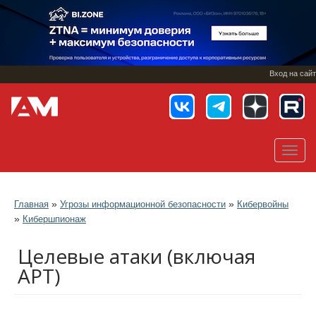
Перейти
к
основному
содержанию
Вход на сайт
Toggl
navig
»
»
Главная
Угрозы информационной безопасности
Кибервойны
»
Кибершпионаж
Целевые атаки (включая
APT)