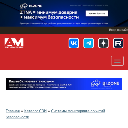
Перейти
к
основному
содержанию
Вход на сайт
Toggl
navig
»
»
Главная
Каталог СЗИ
Системы мониторинга событий
безопасности