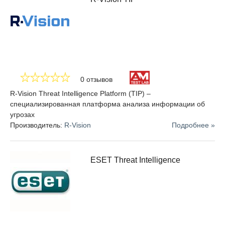
Импортируя данные об угрозах из нескольких источников и в
разных форматах, сопоставляя их и затем экспортируя в
существующие системы безопасности определенной
организации, Threat Intelligence Platform автоматизирует
проактивное управление угрозами, а также уменьшает
степень негативного влияния. Решения данного типа
отличаются от привычных стандартных технологий
обеспечения информационной безопасности тем, что это
0 отзывов
система может дорабатываться сторонними разработчиками
R-Vision Threat Intelligence Platform (TIP) –
и очень тонко настраиваться пользователями. Также стоит
специализированная платформа анализа информации об
заметить, что TIP-системы имеют поддержку API, что
угрозах
позволяет обрабатывать информацию и все полученные
Производитель:
R-Vision
Подробнее »
сведения централизованно.
Информационная безопасность в рамках корпоративного
пространства включает в себя несколько подразделений,
ESET Threat Intelligence
которые используют различные инструменты и
обеспечивают реагирования на инциденты, систему
безопасности сети и анализ данных. Интеграция между
этими командами и обмен данными об угрозах часто
является ручным процессом, который основывается на
электронной почте или электронных таблицах. Такой подход