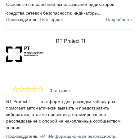
Основные направления использования индикаторов:
различные другие каналы.
средства сетевой безопасности: индикаторы...
Корреляция
позволяет организациям автоматически
Производитель:
ГК «Гарда»
Подробнее »
анализировать, коррелировать и использовать
имеющуюся информацию, чтобы узнать кто, почему и
как совершил ту или иную атаку, и предпринять
RT Protect TI
соответствующие меры.
Обогащение и контекстуализация
. Выполняется
создание обогащенного контекста вокруг угроз, Threat
Intelligence Platform должен иметь возможность
автоматически увеличивать или разрешать аналитикам
использовать сторонние приложения анализа угроз
для увеличения полезных данных о них. Это позволяет
0 отзывов
командам SOC и IR получать как можно больше
сведений об определенном субъекте угрозы, его
RT Protect TI — платформа для разведки киберугроз
возможностях и инфраструктуре для надлежащего
помогает автоматически выявить и предотвратить
реагирования.
кибератаки, а также провести детализированное
Анализ
. Технология автоматически анализирует
расследование с опорой на накопленные сообществом
содержание индикаторов угроз и взаимосвязи между
знания.
ними, чтобы обеспечить получение полезной,
Производитель:
«РТ-Информационная безопасность»