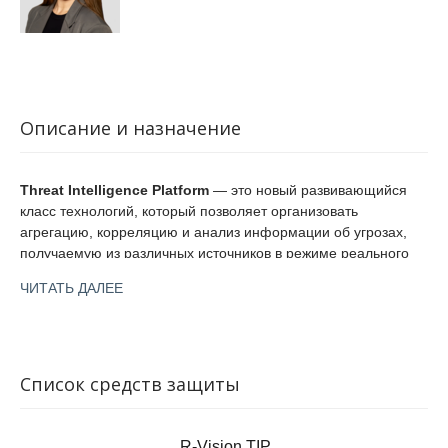
Описание и назначение
Threat Intelligence Platform
— это новый развивающийся
класс технологий, который позволяет организовать
агрегацию, корреляцию и анализ информации об угрозах,
получаемую из различных источников в режиме реального
времени, что в значительной степени помогает обеспечить
ЧИТАТЬ ДАЛЕЕ
надежную безопасность инфраструктуры. Концепция TIP
была разработана для решения проблем безопасности с
ростом объема данных, генерируемых различными
внутренними и внешними ресурсами (такими как системные
журналы и каналы анализа угроз), а также данный класс
Список средств защиты
технологий помогает группам безопасности выявлять угрозы,
имеющие отношение к их организации.
R-Vision TIP