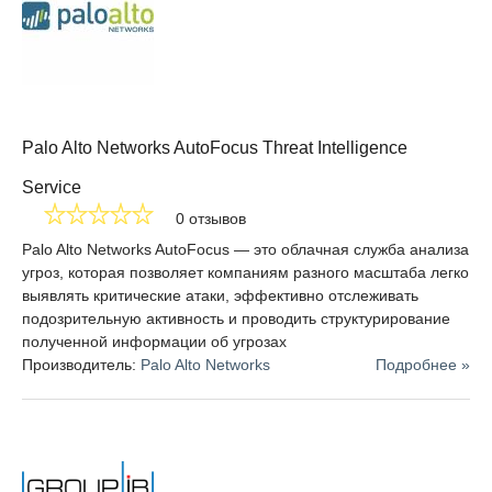
планированию и смягчению последствий. Threat
Intelligence Platform позволяет сообществам создавать
инструменты и приложения, которые могут быть
использованы для дальнейшего обеспечения
безопасности. Аналитики и разработчики могут
свободно обмениваться приложениями друг с другом,
Palo Alto Networks AutoFocus Threat Intelligence
находить подходящие для конкретной инфраструктуры
и модифицировать их, а также ускорять разработку
Service
решений с помощью операций быстрого подключения.
0 отзывов
Кроме того, разведка угроз также может быть
Palo Alto Networks AutoFocus — это облачная служба анализа
использована стратегически для информирования о
угроз, которая позволяет компаниям разного масштаба легко
необходимых изменениях в архитектуре сети и систем
выявлять критические атаки, эффективно отслеживать
защиты, а также применяется для оптимизации групп
подозрительную активность и проводить структурирование
безопасности.
полученной информации об угрозах
Производитель:
Palo Alto Networks
Подробнее »