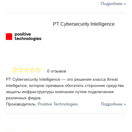
релевантной и своевременной информации об угрозах
Подробнее »
на основе собранных данных. Этот анализ позволяет
идентифицировать тактику, методы и процедуры
организатора атаки. Кроме того, возможности
PT Cybersecurity Intelligence
визуализации помогают изображать сложные
отношения и позволяют пользователям увидеть более
подробные и тонкие взаимосвязи между отдельными
вредоносными проявлениями.
Интеграция
является ключевым требованием Threat
Intelligence Platform. Данные с платформы должны
возвращаться обратно в системы и продукты
0 отзывов
безопасности, используемые организацией, в такие,
как SIEM-системы, брандмауэры, системы
PT Cybersecurity Intelligence — это решения класса threat
обнаружения вторжений и многие другие.
intelligence, которое призвана обогатить сторонние средства
Полнофункциональные TIP-системы обеспечивают
защиты инфраструктуры компании путем подключения
непрерывный поток информации, собранной и
различных фидов.
проанализированной из фидов и других источников.
Производитель:
Positive Technologies
Подробнее »
Кроме того, API позволяют автоматизировать действия
без непосредственного участия пользователя.
Действие
. Команды могут взять под контроль
разработку курса действий по реагированию,