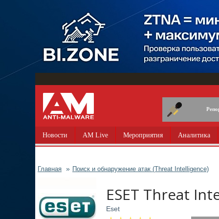
Перейти
к
основному
содержанию
Репо
Новости
AM Live
Мероприятия
Аналитика
Главная
Поиск и обнаружение атак (Threat Intelligence)
ESET Threat Inte
Eset