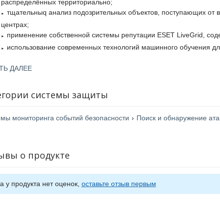
распределённых территориально;
тщательныq анализ подозрительных объектов, поступающих от в
центрах;
применение собственной системы репутации ESET LiveGrid, со
использование современных технологий машинного обучения дл
возможных угроз.
ТЬ ДАЛЕЕ
егории системы защиты
мы мониторинга событий безопасности
›
Поиск и обнаружение атак 
ывы о продукте
а у продукта нет оценок,
оставьте отзыв первым