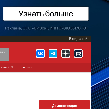
Вход на сайт
891, 18+
талог СЗИ
Услуги
Демонстрация