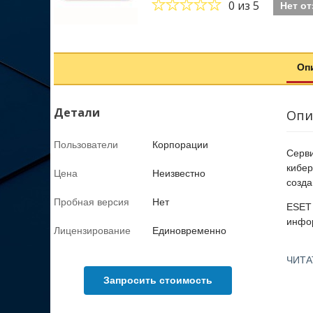
0
из 5
Нет о
Оп
Детали
Опи
Пользователи
Корпорации
Серви
кибер
Цена
Неизвестно
созда
Пробная версия
Нет
ESET 
инфо
Лицензирование
Единовременно
Серви
ЧИТА
описа
Запросить стоимость