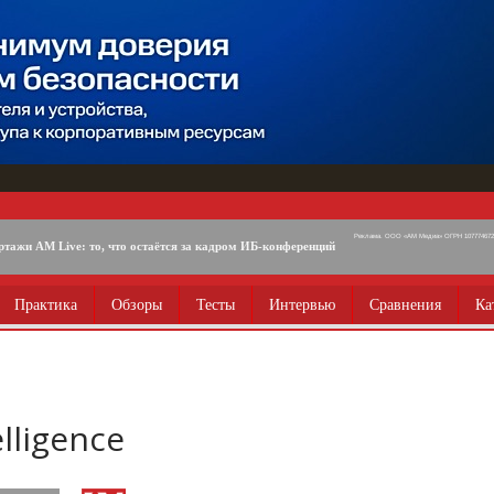
Реклама. ООО «АМ Медиа» ОГРН 1077746725
ртажи AM Live: то, что остаётся за кадром ИБ-конференций
Практика
Обзоры
Тесты
Интервью
Сравнения
Ка
lligence