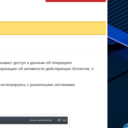
крывает доступ к данным об операциях
ормацию об активности действующих ботнетов, о
а, интегрируясь с различными системами
альных угрозах, анализирует её и выдаёт подробное
никнувших в конкретную организацию.