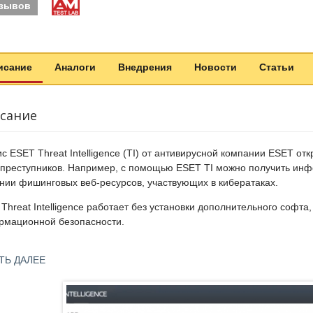
тзывов
исание
Аналоги
Внедрения
Новости
Статьи
сание
с ESET Threat Intelligence (TI) от антивирусной компании ESET от
преступников. Например, с помощью ESET TI можно получить инф
нии фишинговых веб-ресурсов, участвующих в кибератаках.
Threat Intelligence работает без установки дополнительного софт
рмационной безопасности.
с ESET Threat Intelligence способен собирать информацию об акту
ТЬ ДАЛЕЕ
ние действий киберпреступников, пытавшихся проникнуть или про