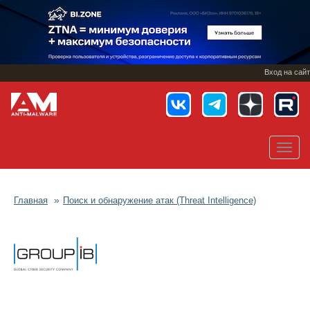
Перейти
к
основному
содержанию
Вход на сайт
Toggl
navig
Главная
Поиск и обнаружение атак (Threat Intelligence)