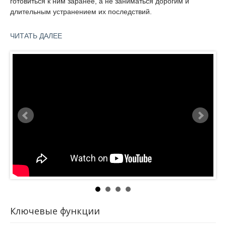
готовиться к ним заранее, а не заниматься дорогим и
длительным устранением их последствий.
Обрабатывая и анализируя данные из сотен источников,
ЧИТАТЬ ДАЛЕЕ
Group-IB предоставляет персонализированную,
проверенную и значимую информацию, необходимую для
Group-
подготовки к атакам и отражению актуальных угроз.
IB
Threat
Intelligence
Ключевые функции