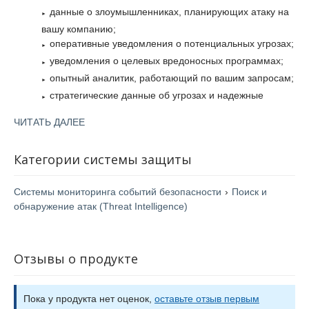
данные о злоумышленниках, планирующих атаку на
вашу компанию;
оперативные уведомления о потенциальных угрозах;
уведомления о целевых вредоносных программах;
опытный аналитик, работающий по вашим запросам;
стратегические данные об угрозах и надежные
прогнозы;
ЧИТАТЬ ДАЛЕЕ
мониторинг закрытых форумов киберпреступников;
уникальные индикаторы для укрепления системы
Категории системы защиты
безопасности;
предупреждения о компрометации данных на
Системы мониторинга событий безопасности
›
Поиск и
ранней стадии;
обнаружение атак (Threat Intelligence)
выявление, блокировка и расследование
фишинговых атак;
мониторинг и блокировка случаев незаконного
Отзывы о продукте
использования бренда.
Пока у продукта нет оценок,
оставьте отзыв первым