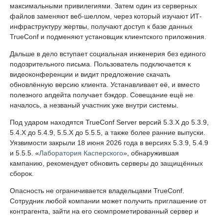
максимальными привилегиями. Затем один из серверных
файлов заменяют веб-шеллом, через который изучают ИТ-
инфраструктуру жертвы, получают доступ к базе данных
TrueConf и подменяют установщик клиентского приложения.
Дальше в дело вступает социальная инженерия без единого
подозрительного письма. Пользователь подключается к
видеоконференции и видит предложение скачать
обновлённую версию клиента. Устанавливает её, и вместо
полезного апдейта получает бэкдор. Совещание ещё не
началось, а незваный участник уже внутри системы.
Под ударом находятся TrueConf Server версий 5.3.X до 5.3.9,
5.4.X до 5.4.9, 5.5.X до 5.5.5, а также более ранние выпуски.
Уязвимости закрыли 18 июня 2026 года в версиях 5.3.9, 5.4.9
и 5.5.5. «
Лаборатория Касперского
», обнаружившая
кампанию, рекомендует обновить серверы до защищённых
сборок.
Опасность не ограничивается владельцами TrueConf.
Сотрудник любой компании может получить приглашение от
контрагента, зайти на его скомпрометированный сервер и