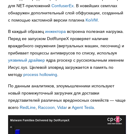
для NET-приложений
ConfuserEx
. В новейших семплах
обнаружен дополнительный слой обфускации, созданный
с помощью кастомной версии плагина
KoiVM
.
В каждый образец
инжектора
встроена полезная нагрузка.
Перед ее запуском DotRunpeX проверяет наличие
враждебного окружения (виртуальных машин, песочниц) и
прибивает процессы антивирусов по списку, используя
уязвимый драйвер
ядра procexp с русскоязычным именем
Иисус.sys. Целевой зловред загружается в память по
методу
process hollowing
.
По данным аналитиков, злоумышленники используют
новый промежуточный загрузчик для доставки
представителей различных вредоносных семейств — чаще
всего
RedLine
,
Raccoon, Vidar
и
Agent Tesla
.