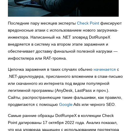
Последние пару месяцев эксперты
Check Point
фиксируют
вредоносные атаки с использованием нового загрузчика-
инжектора. Написанный на .NET зловред DotRunpeX
внедряется в систему на втором этапе заражения и
обеспечивает доставку финальной полезной нагрузки —
инфостилера или RAT-трояна.
Цепочка заражения в таких случаях обычно
начинается
с
.NET-даунлоудера, присланного вложением в спам-письмо
или скачанного из интернета под видом популярной
легитимной программы (AnyDesk, LastPass и проч.).
Сайты, распространяющие такие фальшивки, как правило,
продвигаются с помощью
Google
Ads или черного SEO.
Самые ранние образцы DotRunpeX в коллекции Check
Point датированы 17 октября 2022 года. Анализ показал,
что код зловреда защищен с использованием протектора