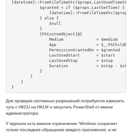
 [datetime]::FromFileTimeUtc($props.LastUsedTimeStop
             $granted = if ($props.LastSetTime) {
                 [datetime]::FromFileTimeUtc($props.
             } else {
                 $null
             }
             [PSCustomObject]@{
                 Medium              = $medium
                 App                 = $_.PSChildNam
                 PermissionGrantedOn = $granted
                 LastUsedStart       = $start
                 LastUsedStop        = $stop
                 Duration            = $stop - $star
             }
         }
     }
 }
Для проверки системных разрешений потребуется изменить
путь с HKCU на HKLM и запустить PowerShell от имени
администратора.
У журнала есть важное ограничение: Windows сохраняет
только последнее обращение каждого приложения, а не