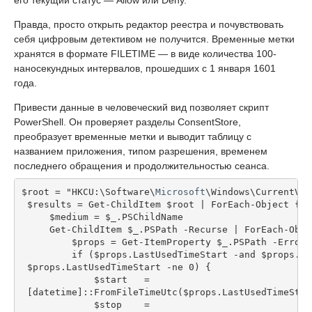
его текущий статус — Allow или Deny.
Правда, просто открыть редактор реестра и почувствовать
себя цифровым детективом не получится. Временные метки
хранятся в формате FILETIME — в виде количества 100-
наносекундных интервалов, прошедших с 1 января 1601
года.
Привести данные в человеческий вид позволяет скрипт
PowerShell. Он проверяет разделы ConsentStore,
преобразует временные метки и выводит таблицу с
названием приложения, типом разрешения, временем
последнего обращения и продолжительностью сеанса.
$root = "HKCU:\Software\
Microsoft
\Windows\CurrentVer
 $results = Get-ChildItem $root | ForEach-Object {
     $medium = $_.PSChildName
     Get-ChildItem $_.PSPath -Recurse | ForEach-Obje
         $props = Get-ItemProperty $_.PSPath -ErrorA
         if ($props.LastUsedTimeStart -and $props.La
 $props.LastUsedTimeStart -ne 0) {
             $start   =
 [datetime]::FromFileTimeUtc($props.LastUsedTimeStar
             $stop    =