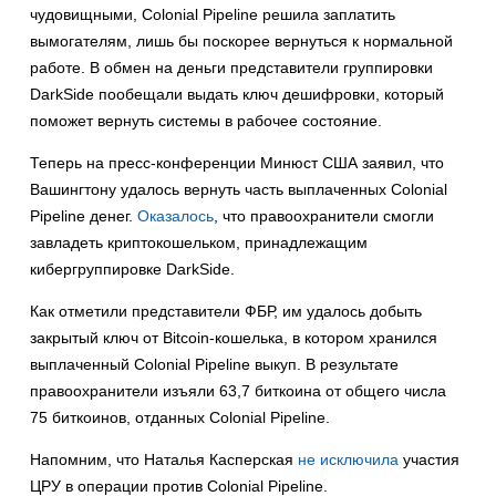
чудовищными, Colonial Pipeline решила заплатить
вымогателям, лишь бы поскорее вернуться к нормальной
работе. В обмен на деньги представители группировки
DarkSide пообещали выдать ключ дешифровки, который
поможет вернуть системы в рабочее состояние.
Теперь на пресс-конференции Минюст США заявил, что
Вашингтону удалось вернуть часть выплаченных Colonial
Pipeline денег.
Оказалось
, что правоохранители смогли
завладеть криптокошельком, принадлежащим
кибергруппировке DarkSide.
Как отметили представители ФБР, им удалось добыть
закрытый ключ от Bitcoin-кошелька, в котором хранился
выплаченный Colonial Pipeline выкуп. В результате
правоохранители изъяли 63,7 биткоина от общего числа
75 биткоинов, отданных Colonial Pipeline.
Напомним, что Наталья Касперская
не исключила
участия
ЦРУ в операции против Colonial Pipeline.