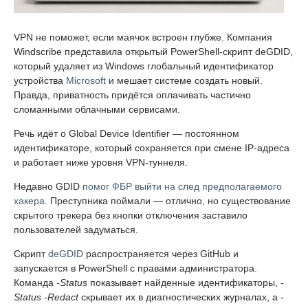
VPN не поможет, если маячок встроен глубже. Компания
Windscribe представила открытый PowerShell-скрипт deGDID,
который удаляет из Windows глобальный идентификатор
устройства
Microsoft
и мешает системе создать новый.
Правда, приватность придётся оплачивать частично
сломанными облачными сервисами.
Речь идёт о Global Device Identifier — постоянном
идентификаторе, который сохраняется при смене IP-адреса
и работает ниже уровня VPN-туннеля.
Недавно GDID
помог ФБР выйти на след предполагаемого
хакера
. Преступника поймали — отлично, но существование
скрытого трекера без кнопки отключения заставило
пользователей задуматься.
Скрипт
deGDID
распространяется через GitHub и
запускается в PowerShell с правами администратора.
Команда
-Status
показывает найденные идентификаторы,
-
Status -Redact
скрывает их в диагностических журналах, а
-