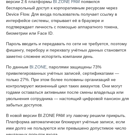
версии 2.6 платформы
BI.ZONE PAM
появился
беспарольный доступ к корпоративным ресурсам через
Device Flow. Для входа пользователь получает ссылку в
интерфейсе системы, открывает её в браузере и
подтверждает личность с помощью аппаратного токена,
биометрии или Face ID.
Пароль вводить и передавать по сети не требуется, поэтому
фишингу, перебору и перехвату учётных данных становится
заметно сложнее испортить компании день.
По данным
BI.ZONE
, паролями защищены 73%
привилегированных учётных записей, сертификатами —
только 27%. При этом более половины организаций не
контролируют жизненный цикл таких аккаунтов. Они могут
годами оставаться активными после смены владельца или
увольнения сотрудника — настоящий цифровой пансион для
забытых доступов.
В новой версии BI.ZONE PAM эту лавочку решили прикрыть.
Платформа автоматически блокирует учётные записи, если
ими долго не пользуются или превышено допустимое число
неудачных попыток входа.