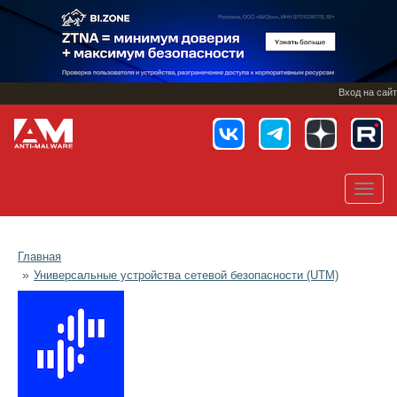
Перейти
к
основному
содержанию
Вход на сайт
Toggl
navig
Главная
Универсальные устройства сетевой безопасности (UTM)