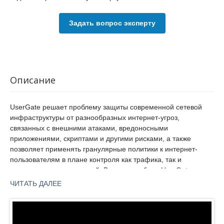
Задать вопрос эксперту
Описание
UserGate решает проблему защиты современной сетевой
инфраструктуры от разнообразных интернет-угроз,
связанных с внешними атаками, вредоносными
приложениями, скриптами и другими рисками, а также
позволяет применять гранулярные политики к интернет-
пользователям в плане контроля как трафика, так и
используемых приложений. В основе работы UserGate лежит
инновационная платформа, способная работать в проектах
ЧИТАТЬ ДАЛЕЕ
с десятками тысяч пользователей на ширине канала до 40
Гб/c.
UserGate
4.
Все межсетевые экраны UserGate сертифицированы ФСТЭК