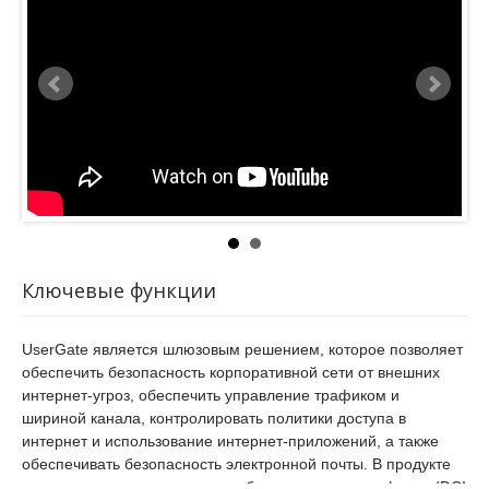
Техническая
РФ по требованиям к МЭ (4 класс, Профили защиты А и Б) и
СОВ (4 класс).
презентация
продукта.
Ключевые функции
UserGate является шлюзовым решением, которое позволяет
обеспечить безопасность корпоративной сети от внешних
интернет-угроз, обеспечить управление трафиком и
шириной канала, контролировать политики доступа в
интернет и использование интернет-приложений, а также
обеспечивать безопасность электронной почты. В продукте
реализована возможность «глубокого анализа трафика» (DCI