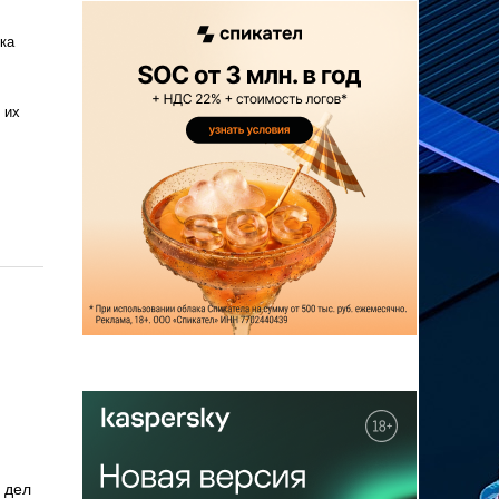
ка
 их
 дел