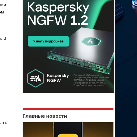
нии.
ом
. В
Главные новости
он в