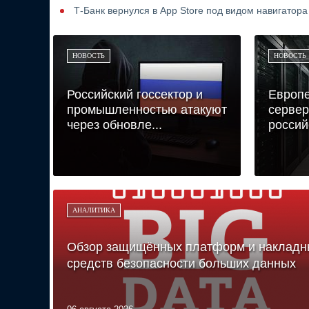
Т-Банк вернулся в App Store под видом навигатор
НОВОСТЬ
НОВОСТЬ
Российский госсектор и
Европе
промышленностью атакуют
сервер
через обновле...
российс
АНАЛИТИКА
Обзор защищённых платформ и накладн
средств безопасности больших данных