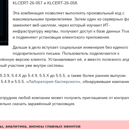
KLCERT-26-057 и KLCERT-26-058.
Эта комбинация позволяет выполнять произвольный код с
максимальными привилегиями. Затем один из серверных ф
заменяют веб-шеллом, через который изучают ИТ-
инфраструктуру жертвы, получают доступ к базе данных Tru
и подменяют установщик клиентского приложения.
Дальше в дело вступает социальная инженерия без единого
подозрительного письма. Пользователь подключается к
ённую версию клиента. Устанавливает её, и вместо полезного ап
ный участник уже внутри системы.
3.9, 5.4.X до 5.4.9, 5.5.X до 5.5.5, а также более ранние выпуски.
.4.9 и 5.5.5. «
Лаборатория Касперского
», обнаружившая кампани
.
отрудник любой компании может получить приглашение от контраг
тельно скачать заражённый установщик.
ы, аналитика, анонсы главных ивентов