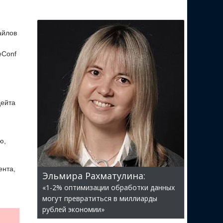
айлов
eConf
дейта
ю,
ента,
Эльмира Рахматулина:
«1-2% оптимизации обработки данных
могут превратиться в миллиарды
рублей экономии»