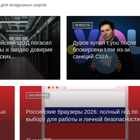
а для воздушных шаров
НОВОСТЬ
йский ЦОД погасил
Дуров купил t.you после
ы и заодно доверие
блокировки t.me из-за
ких...
санкций США
АНАЛИТИКА
ых
Российские браузеры 2026: полный гид по
выбору для работы и личной безопасности