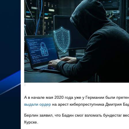
А в начале мая 2020 года уже у Германии были претен
выдали ордер
на арест киберпреступника Дмитрия Бад
Берлин заявил, что Бадин смог взломать бундестаг вес
Курске.