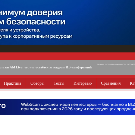
Реклама. ООО «АМ Медиа» ОГРН 1077746725
ртажи AM Live: то, что остаётся за кадром ИБ-конференций
Практика
Обзоры
Тесты
Интервью
Сравнения
Ка