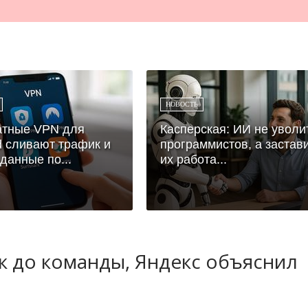
НОВОСТЬ
атные VPN для
Касперская: ИИ не уволи
d сливают трафик и
программистов, а застав
 данные по...
их работа...
ук до команды, Яндекс объяснил