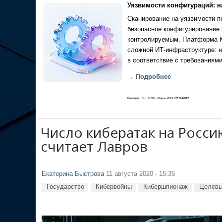
Уязвимости конфигураций: н
Сканирование на уязвимости по
безопасное конфигурирование 
контролируемым. Платформа Ка
сложной ИТ-инфраструктуре: н
в соответствие с требованиями
→ Подробнее
Реклама, 18+. ООО «Кауч» ИНН 9717142012
Число кибератак на Росси
считает Лавров
Екатерина Быстрова
11 августа 2020 - 15:35
Государство
Кибервойны
Кибершпионаж
Целевы