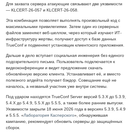
Для захвата сервера атакующие связывают две уязвимости
— KLCERT-26-057 и KLCERT-26-058.
Эта комбинация позволяет выполнять произвольный код с
максимальными привилегиями. Затем один из серверных
файлов заменяют веб-шеллом, через который изучают ИТ-
инфраструктуру жертвы, получают доступ к базе данных
TrueConf и подменяют установщик клиентского приложения.
Дальше в дело вступает социальная инженерия без единого
подозрительного письма. Пользователь подключается к
видеоконференции и видит предложение скачать
обновлённую версию клиента. Устанавливает её, и вместо
полезного апдейта получает бэкдор. Совещание ещё не
началось, а незваный участник уже внутри системы.
Под ударом находятся TrueConf Server версий 5.3.X до 5.3.9,
5.4.X до 5.4.9, 5.5.X до 5.5.5, а также более ранние выпуски.
Уязвимости закрыли 18 июня 2026 года в версиях 5.3.9, 5.4.9
и 5.5.5. «
Лаборатория Касперского
», обнаружившая
кампанию, рекомендует обновить серверы до защищённых
сборок.