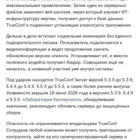
максимальными привилегиями. Затем один из серверных
файлов заменяют веб-шеллом, через который изучают ИТ-
инфраструктуру жертвы, получают доступ к базе данных
TrueConf и подменяют установщик клиентского приложения.
Дальше в дело вступает социальная инженерия без единого
подозрительного письма. Пользователь подключается к
видеоконференции и видит предложение скачать
обновлённую версию клиента. Устанавливает её, и вместо
полезного апдейта получает бэкдор. Совещание ещё не
началось, а незваный участник уже внутри системы.
Под ударом находятся TrueConf Server версий 5.3.X до 5.3.9,
5.4.X до 5.4.9, 5.5.X до 5.5.5, а также более ранние выпуски.
Уязвимости закрыли 18 июня 2026 года в версиях 5.3.9, 5.4.9
и 5.5.5. «
Лаборатория Касперского
», обнаружившая
кампанию, рекомендует обновить серверы до защищённых
сборок.
Опасность не ограничивается владельцами TrueConf.
Сотрудник любой компании может получить приглашение от
контрагента, зайти на его скомпрометированный сервер и