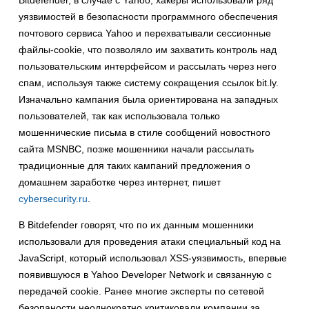
Bitdefender, в случае с Yahoo, хакеры использовали ряд
уязвимостей в безопасности программного обеспечения
почтового сервиса Yahoo и перехватывали сессионные
файлы-cookie, что позволяло им захватить контроль над
пользовательским интерфейсом и рассылать через него
спам, используя также систему сокращения ссылок bit.ly.
Изначально кампания была ориентирована на западных
пользователей, так как использовала только
мошеннические письма в стиле сообщений новостного
сайта MSNBC, позже мошенники начали рассылать
традиционные для таких кампаний предложения о
домашнем заработке через интернет, пишет
cybersecurity.ru
.
В Bitdefender говорят, что по их данным мошенники
использовали для проведения атаки специальный код на
JavaScript, который использовал XSS-уязвимость, впервые
появившуюся в Yahoo Developer Network и связанную с
передачей cookie. Ранее многие эксперты по сетевой
безопаности неоднократно критиковали компании за