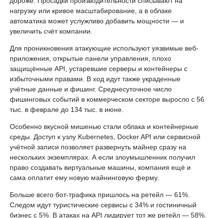
дороже. Просадки производительности списывают на
нагрузку или кривое масштабирование, а в облаке
автоматика может услужливо добавить мощности — и
увеличить счёт компании.
Для проникновения атакующие используют уязвимые веб-
приложения, открытые панели управления, плохо
защищённые API, устаревшие серверы и контейнеры с
избыточными правами. В ход идут также украденные
учётные данные и фишинг. Среднесуточное число
фишинговых событий в коммерческом секторе выросло с 56
тыс. в феврале до 134 тыс. в июне.
Особенно вкусной мишенью стали облака и контейнерные
среды. Доступ к узлу Kubernetes, Docker API или сервисной
учётной записи позволяет развернуть майнер сразу на
нескольких экземплярах. А если злоумышленник получил
право создавать виртуальные машины, компания ещё и
сама оплатит ему новую майнинговую ферму.
Больше всего бот-трафика пришлось на ретейл — 61%.
Следом идут туристические сервисы с 34% и гостиничный
бизнес с 5%. В атаках на API лидирует тот же ретейл — 58%.