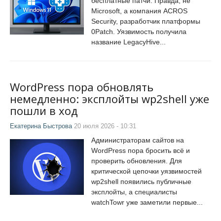
бесплатные патчи. Правда, не
Microsoft, а компания ACROS
Security, разработчик платформы
0Patch. Уязвимость получила
название LegacyHive...
WordPress пора обновлять
немедленно: эксплойты wp2shell уже
пошли в ход
Екатерина Быстрова
20 июля 2026 - 10:31
Администраторам сайтов на
WordPress пора бросить всё и
проверить обновления. Для
критической цепочки уязвимостей
wp2shell появились публичные
эксплойты, а специалисты
watchTowr уже заметили первые...