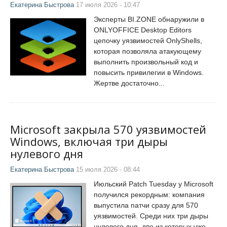
Екатерина Быстрова
17 июля 2026 - 10:47
Эксперты BI.ZONE обнаружили в
ONLYOFFICE Desktop Editors
цепочку уязвимостей OnlyShells,
которая позволяла атакующему
выполнить произвольный код и
повысить привилегии в Windows.
Жертве достаточно...
Microsoft закрыла 570 уязвимостей
Windows, включая три дыры
нулевого дня
Екатерина Быстрова
15 июля 2026 - 08:44
Июльский Patch Tuesday у Microsoft
получился рекордным: компания
выпустила патчи сразу для 570
уязвимостей. Среди них три дыры
нулевого дня, две из которых уже