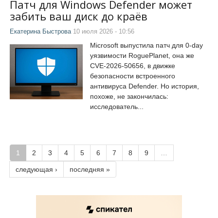
Патч для Windows Defender может
забить ваш диск до краёв
Екатерина Быстрова
10 июля 2026 - 10:56
Microsoft выпустила патч для 0-day
уязвимости RoguePlanet, она же
CVE-2026-50656, в движке
безопасности встроенного
антивируса Defender. Но история,
похоже, не закончилась:
исследователь...
1
2
3
4
5
6
7
8
9
…
следующая ›
последняя »