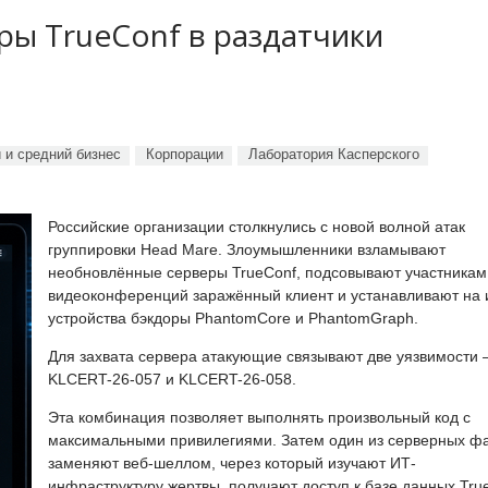
ы TrueConf в раздатчики
 и средний бизнес
Корпорации
Лаборатория Касперского
Российские организации столкнулись с новой волной атак
группировки Head Mare. Злоумышленники взламывают
необновлённые серверы TrueConf, подсовывают участникам
видеоконференций заражённый клиент и устанавливают на 
устройства бэкдоры PhantomCore и PhantomGraph.
Для захвата сервера атакующие связывают две уязвимости
KLCERT-26-057 и KLCERT-26-058.
Эта комбинация позволяет выполнять произвольный код с
максимальными привилегиями. Затем один из серверных ф
заменяют веб-шеллом, через который изучают ИТ-
инфраструктуру жертвы, получают доступ к базе данных Tru