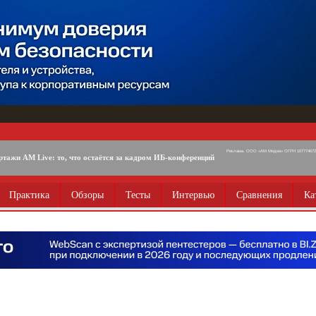
Реклама. ООО «АМ Медиа» ОГРН 1077746725
ртажи AM Live: то, что остаётся за кадром ИБ-конференций
Практика
Обзоры
Тесты
Интервью
Сравнения
Ка