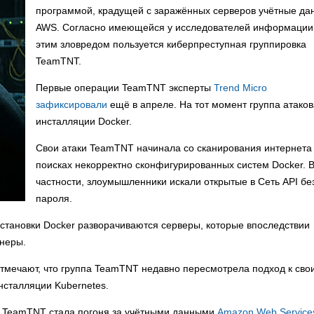
программой, крадущей с заражённых серверов учётные да
AWS. Согласно имеющейся у исследователей информации
этим зловредом пользуется киберпреступная группировка
TeamTNT.
Первые операции TeamTNT эксперты
Trend Micro
зафиксировали
ещё в апреле. На тот момент группа атако
инсталляции Docker.
Свои атаки TeamTNT начинала со сканирования интернета
поисках некорректно сконфигурированных систем Docker. 
частности, злоумышленники искали открытые в Сеть API бе
пароля.
установки Docker разворачиваются серверы, которые впоследствии
йнеры.
отмечают, что группа TeamTNT недавно пересмотрела подход к сво
нсталляции Kubernetes.
 TeamTNT стала погоня за учётными данными
Amazon Web Service