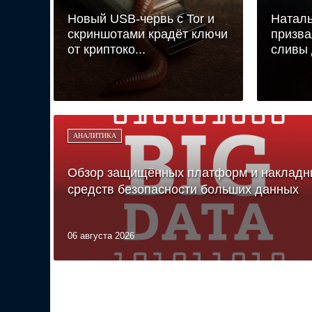
Новый USB-червь с Tor и
Наталь
скриншотами крадёт ключи
призва
от криптоко...
сливы 
АНАЛИТИКА
Обзор защищённых платформ и накладн
средств безопасности больших данных
06 августа 2026