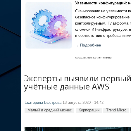
Уязвимости конфигураций: н
Сканирование на уязвимости по
безопасное конфигурирование 
контролируемым. Платформа Ка
сложной ИТ-инфраструктуре: н
в соответствие с требованиями
→ Подробнее
Реклама, 18+. ООО «Кауч» ИНН 9717142012
Эксперты выявили первый
учётные данные AWS
Екатерина Быстрова
18 августа 2020 - 14:42
Малый и средний бизнес
Корпорации
Trend Micro