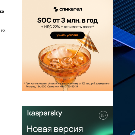
ка
 их