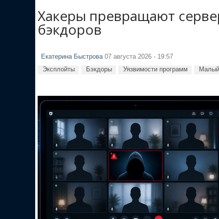
Хакеры превращают сервер
бэкдоров
Екатерина Быстрова
07 августа 2026 - 19:57
Эксплойты
Бэкдоры
Уязвимости программ
Малый