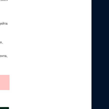
дейта
ю,
ента,