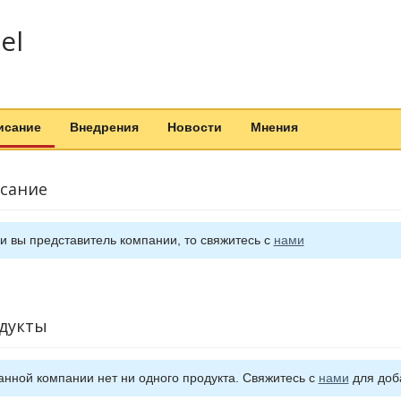
el
исание
Внедрения
Новости
Мнения
сание
и вы представитель компании, то свяжитесь с
нами
дукты
анной компании нет ни одного продукта. Свяжитесь с
нами
для доб