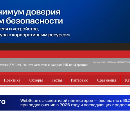
Реклама. ООО «АМ Медиа» ОГРН 1077746725
ртажи AM Live: то, что остаётся за кадром ИБ-конференций
Практика
Обзоры
Тесты
Интервью
Сравнения
Ка