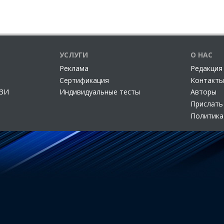
УСЛУГИ
О НАС
Реклама
Редакция
Сертификация
Контакты
СЗИ
Индивидуальные тесты
Авторы
Прислать
Политика
но федеральной службой по надзору в сфере связи, информационных тех
айтах при наличии ссылки на источник. Использование материалов сайта
разрешения администрации.
© ООО "АМ Медиа", 2005-2026. Все права защищены.