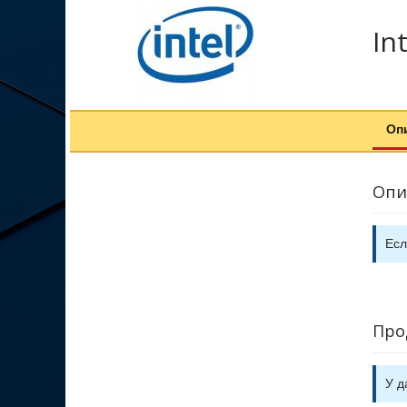
Int
Оп
Опи
Есл
Про
У д