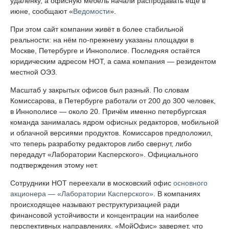
удалёнку, а офисную мебель начали распродавать ещё в
июне, сообщают «
Ведомости
».
При этом сайт компании живёт в более стабильной
реальности: на нём по-прежнему указаны площадки в
Москве, Петербурге и Иннополисе. Последняя остаётся
юридическим адресом НОТ, а сама компания — резидентом
местной ОЭЗ.
Масштаб у закрытых офисов был разный. По словам
Комиссарова, в Петербурге работали от 200 до 300 человек,
в Иннополисе — около 20. Причём именно петербургская
команда занималась ядром офисных редакторов, мобильной
и облачной версиями продуктов. Комиссаров предположил,
что теперь разработку редакторов либо свернут, либо
передадут «Лаборатории Касперского». Официального
подтверждения этому нет.
Сотрудники НОТ переехали в московский офис
основного
акционера — «Лаборатории Касперского»
. В компаниях
происходящее называют реструктуризацией ради
финансовой устойчивости и концентрации на наиболее
перспективных направлениях. «МойОфис» заверяет, что