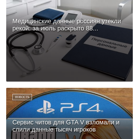
Медицинские данные россиян утекли
рекой: за июль раскрыто 88...
НОВОСТЬ
Сервис читов для GTA V взломали и
слили данные тысяч игроков