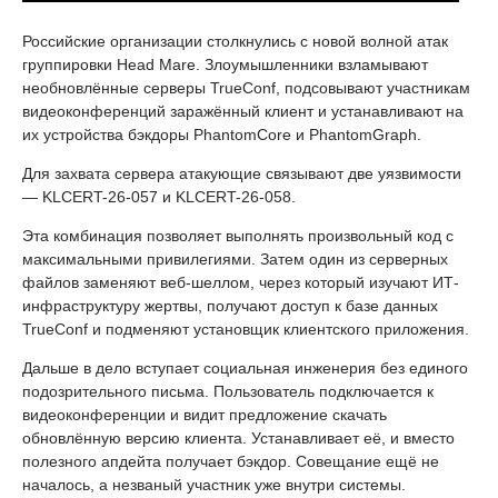
Российские организации столкнулись с новой волной атак
группировки Head Mare. Злоумышленники взламывают
необновлённые серверы TrueConf, подсовывают участникам
видеоконференций заражённый клиент и устанавливают на
их устройства бэкдоры PhantomCore и PhantomGraph.
Для захвата сервера атакующие связывают две уязвимости
— KLCERT-26-057 и KLCERT-26-058.
Эта комбинация позволяет выполнять произвольный код с
максимальными привилегиями. Затем один из серверных
файлов заменяют веб-шеллом, через который изучают ИТ-
инфраструктуру жертвы, получают доступ к базе данных
TrueConf и подменяют установщик клиентского приложения.
Дальше в дело вступает социальная инженерия без единого
подозрительного письма. Пользователь подключается к
видеоконференции и видит предложение скачать
обновлённую версию клиента. Устанавливает её, и вместо
полезного апдейта получает бэкдор. Совещание ещё не
началось, а незваный участник уже внутри системы.