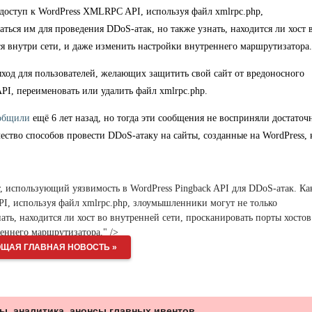
доступ к WordPress XMLRPC API, используя файл xmlrpc.php,
аться им для проведения DD
o
S-атак, но также узнать
,
находится ли хост 
я внутри сети, и даже изменить настройки внутреннего маршрутизатора.
ход для пользователей, желающих защитить свой сайт от в
редоносного
API, переименовать или удалить файл xmlrpc.php.
общили
ещё
6 лет назад, но тогда эти сообщения не восприняли достаточ
чество способов провести
DDoS
-атаку на сайты, созданные на
WordPress, 
, использующий уязвимость в
WordPress Pingback API
для
DDoS
-атак.
Ка
I, используя файл xmlrpc.php, злоумышленники могут не только
нать
,
находится ли хост во внутренней сети, просканировать порты хостов
еннего маршрутизатора." />
ЩАЯ ГЛАВНАЯ НОВОСТЬ »
ы, аналитика, анонсы главных ивентов