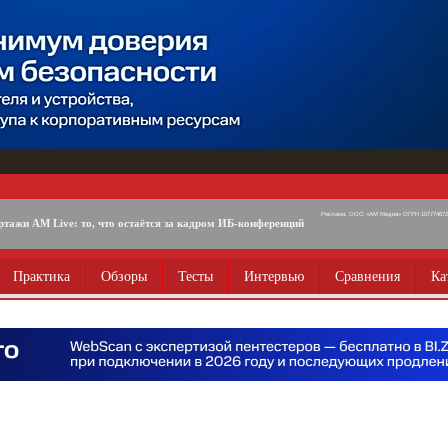
Реклама. ООО «АМ Медиа» ОГРН 1077746725
ртажи AM Live: то, что остаётся за кадром ИБ-конференций
Практика
Обзоры
Тесты
Интервью
Сравнения
Ка