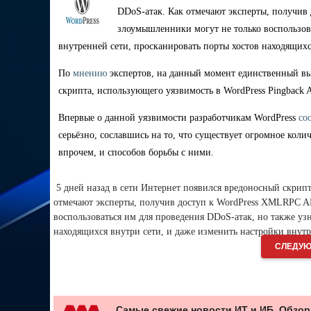
DDoS
-атак.
Как отмечают эксперты, получив 
злоумышленники могут не только воспользов
внутренней сети, просканировать порты хостов находящихс
По
мнению
экспертов, на данный момент единственный вы
скрипта, использующего уязвимость в
WordPress Pingback 
Впервые о данной уязвимости разработчикам
WordPress
со
серьёзно, сославшись на то, что существует огромное коли
впрочем, и способов борьбы с ними.
5 дней назад в сети Интернет появился в
редоносный скрипт
отмечают эксперты, получив доступ к WordPress XMLRPC AP
воспользоваться им для проведения DD
o
S-атак, но также уз
находящихся внутри сети, и даже изменить настройки внутр
СЛЕДУЮ
Самые свежие новости ИТ и ИБ. Обзор