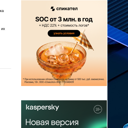
ка
 их