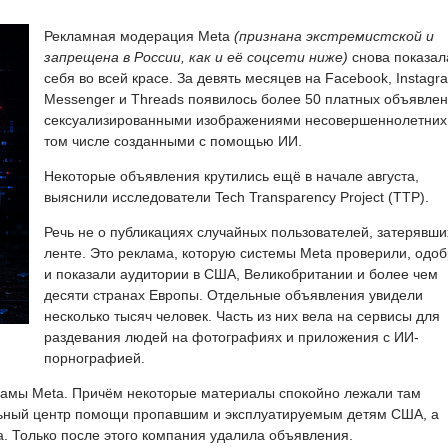
Рекламная модерация Meta
(признана экстремистской и
запрещена в России, как и её соцсети ниже)
снова показал
себя во всей красе. За девять месяцев на Facebook, Instagr
Messenger и Threads появилось более 50 платных объявлен
сексуализированными изображениями несовершеннолетних,
том числе созданными с помощью ИИ.
Некоторые объявления крутились ещё в начале августа,
выяснили исследователи Tech Transparency Project (TTP).
Речь не о публикациях случайных пользователей, затерявши
ленте. Это реклама, которую системы Meta проверили, одо
и показали аудитории в США, Великобритании и более чем
десяти странах Европы. Отдельные объявления увидели
несколько тысяч человек. Часть из них вела на сервисы для
раздевания людей на фотографиях и приложения с ИИ-
порнографией.
ламы Meta. Причём некоторые материалы спокойно лежали там
ьный центр помощи пропавшим и эксплуатируемым детям США, а
. Только после этого компания удалила объявления.