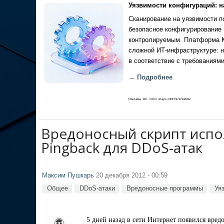
Уязвимости конфигураций: н
Сканирование на уязвимости по
безопасное конфигурирование 
контролируемым. Платформа Ка
сложной ИТ-инфраструктуре: н
в соответствие с требованиями
→ Подробнее
Реклама, 18+. ООО «Кауч» ИНН 9717142012
Вредоносный скрипт испол
Pingback для DDoS-атак
Максим Пушкарь
20 декабря 2012 - 00:59
Общее
DDoS-атаки
Вредоносные программы
Уя
5 дней назад в сети Интернет появился в
ред