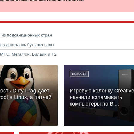
в из подсанкционных стран
ries досталась бутылка воды
 МТС, МегаФон, Билайн и Т2
НОВОСТЬ
ость Dirty Frag даёт
Игровую колонку Creativ
oot в Linux, а патчей
научили взламывать
компьютеры по Bl...