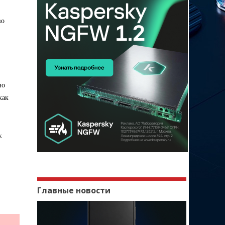
во
но
как
к
Главные новости