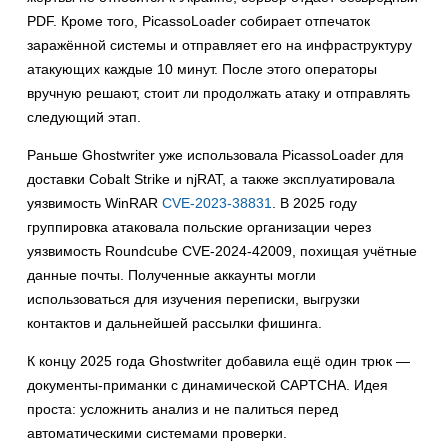
PDF. Кроме того, PicassoLoader собирает отпечаток
заражённой системы и отправляет его на инфраструктуру
атакующих каждые 10 минут. После этого операторы
вручную решают, стоит ли продолжать атаку и отправлять
следующий этап.
Раньше Ghostwriter уже использовала PicassoLoader для
доставки Cobalt Strike и njRAT, а также эксплуатировала
уязвимость WinRAR
CVE-2023-38831
. В 2025 году
группировка атаковала польские организации через
уязвимость Roundcube CVE-2024-42009, похищая учётные
данные почты. Полученные аккаунты могли
использоваться для изучения переписки, выгрузки
контактов и дальнейшей рассылки фишинга.
К концу 2025 года Ghostwriter добавила ещё один трюк —
документы-приманки с динамической CAPTCHA. Идея
проста: усложнить анализ и не палиться перед
автоматическими системами проверки.