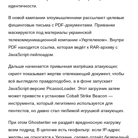
идентичности.
В новой кампании злоумышленники рассылают целевые
фишинговые письма с PDF-документами. Приманки
маскируются под материалы украинской
телекоммуникационной компании «Укртелеком». Внутри
PDF находится ссылка, которая ведёт к RAR-архиву с
JavaScript-пейлоадом.
Дальше начинается привычная матрёшка атакующих:
скрипт показывает жертве отвлекающий документ, чтобы
всё выглядело правдоподобно, а в фоне запускает
JavaScript-версию PicassoLoader. Этот загрузчик затем
может привести к установке Cobalt Strike Beacon —
инструмента, который легитимно используется для
пентестов, но давно стал любимой игрушкой атакующих.
При этом Ghostwriter не раздаёт вредоносную нагрузку
всем подряд. В цепочке есть геофильтр: если IP-адрес
жертвы не относится к Украине, сервер отдаёт безвредный