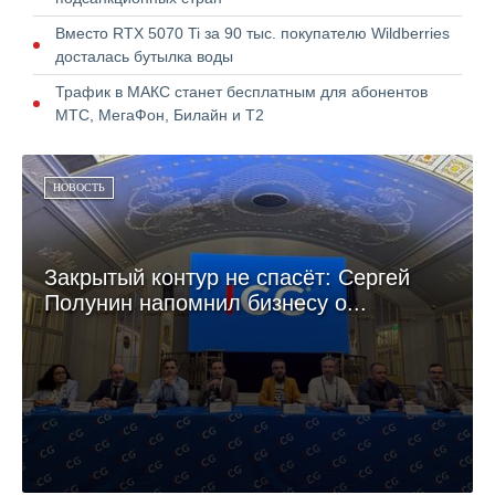
Вместо RTX 5070 Ti за 90 тыс. покупателю Wildberries
досталась бутылка воды
Трафик в МАКС станет бесплатным для абонентов
МТС, МегаФон, Билайн и Т2
НОВОСТЬ
Закрытый контур не спасёт: Сергей
Полунин напомнил бизнесу о...