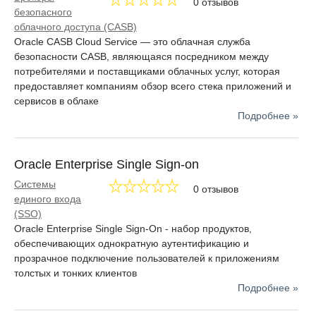
0 отзывов
безопасного
Microsystems корпорация стала производить оборудование
облачного доступа (CASB)
для серверов. Штаб-квартира находится недалеко от Сан-
Oracle CASB Cloud Service — это облачная служба
Франциско, в Калифорнии.
безопасности CASB, являющаяся посредником между
В начале 2010-х годов компания активно взялась за
потребителями и поставщиками облачных услуг, которая
разработку решений для облачных технологий, сделав
предоставляет компаниям обзор всего стека приложений и
акцент на частные облака. Кроме этого, корпорация
сервисов в облаке
запустила собственное облако в виде технологического
Подробнее »
программного обеспечения по моделям Paas и SaaS. В
новых приложениях, которые в названии имеют суффикс
«с», внедрены возможности мультиарендности и
Oracle Enterprise Single Sign-on
мониторинга живой миграции данных.
Системы
0 отзывов
Офисы корпорации находятся в 145 странах. На текущий
единого входа
момент штат компании составляет порядка 130 тыс. человек.
(SSO)
Oracle Enterprise Single Sign-On - набор продуктов,
обеспечивающих однократную аутентификацию и
прозрачное подключение пользователей к приложениям
толстых и тонких клиентов
Подробнее »