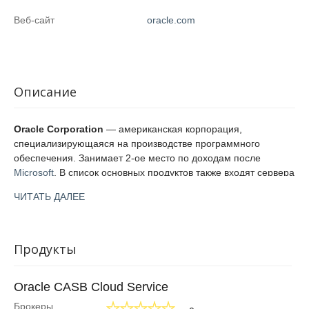
Веб-сайт
oracle.com
Описание
Oracle Corporation
— американская корпорация,
специализирующаяся на производстве программного
обеспечения. Занимает 2-ое место по доходам после
Microsoft
. В список основных продуктов также входят сервера
и оборудование для них, программный комплекс для
ЧИТАТЬ ДАЛЕЕ
организаций разных форм собственности и направления
развития.
Основание корпорации произошло в 1977 году Ларри
Продукты
Эллисоном. Он возглавлял работу до 2014 года.
Популярным продуктом с даты основания является Oracle
Oracle CASB Cloud Service
Database. Более 10 лет коллектив занимается разработкой
Брокеры
аппаратно-программных комплексов. После поглощения Sun