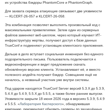
их устройства бэкдоры PhantomCore и PhantomGraph.
Для захвата сервера атакующие связывают две уязвимости
— KLCERT-26-057 и KLCERT-26-058.
Эта комбинация позволяет выполнять произвольный код с
максимальными привилегиями. Затем один из серверных
файлов заменяют веб-шеллом, через который изучают ИТ-
инфраструктуру жертвы, получают доступ к базе данных
TrueConf и подменяют установщик клиентского приложения.
Дальше в дело вступает социальная инженерия без единого
подозрительного письма. Пользователь подключается к
видеоконференции и видит предложение скачать
обновлённую версию клиента. Устанавливает её, и вместо
полезного апдейта получает бэкдор. Совещание ещё не
началось, а незваный участник уже внутри системы.
Под ударом находятся TrueConf Server версий 5.3.X до 5.3.9,
5.4.X до 5.4.9, 5.5.X до 5.5.5, а также более ранние выпуски.
Уязвимости закрыли 18 июня 2026 года в версиях 5.3.9, 5.4.9
и 5.5.5. «
Лаборатория Касперского
», обнаружившая
кампанию, рекомендует обновить серверы до защищённых