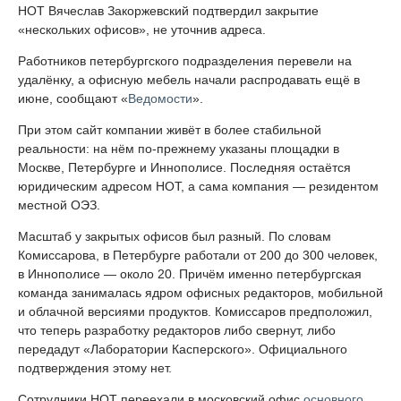
НОТ Вячеслав Закоржевский подтвердил закрытие
«нескольких офисов», не уточнив адреса.
Работников петербургского подразделения перевели на
удалёнку, а офисную мебель начали распродавать ещё в
июне, сообщают «
Ведомости
».
При этом сайт компании живёт в более стабильной
реальности: на нём по-прежнему указаны площадки в
Москве, Петербурге и Иннополисе. Последняя остаётся
юридическим адресом НОТ, а сама компания — резидентом
местной ОЭЗ.
Масштаб у закрытых офисов был разный. По словам
Комиссарова, в Петербурге работали от 200 до 300 человек,
в Иннополисе — около 20. Причём именно петербургская
команда занималась ядром офисных редакторов, мобильной
и облачной версиями продуктов. Комиссаров предположил,
что теперь разработку редакторов либо свернут, либо
передадут «Лаборатории Касперского». Официального
подтверждения этому нет.
Сотрудники НОТ переехали в московский офис
основного