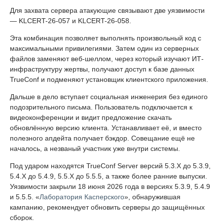
Для захвата сервера атакующие связывают две уязвимости
— KLCERT-26-057 и KLCERT-26-058.
Эта комбинация позволяет выполнять произвольный код с
максимальными привилегиями. Затем один из серверных
файлов заменяют веб-шеллом, через который изучают ИТ-
инфраструктуру жертвы, получают доступ к базе данных
TrueConf и подменяют установщик клиентского приложения.
Дальше в дело вступает социальная инженерия без единого
подозрительного письма. Пользователь подключается к
видеоконференции и видит предложение скачать
обновлённую версию клиента. Устанавливает её, и вместо
полезного апдейта получает бэкдор. Совещание ещё не
началось, а незваный участник уже внутри системы.
Под ударом находятся TrueConf Server версий 5.3.X до 5.3.9,
5.4.X до 5.4.9, 5.5.X до 5.5.5, а также более ранние выпуски.
Уязвимости закрыли 18 июня 2026 года в версиях 5.3.9, 5.4.9
и 5.5.5. «
Лаборатория Касперского
», обнаружившая
кампанию, рекомендует обновить серверы до защищённых
сборок.