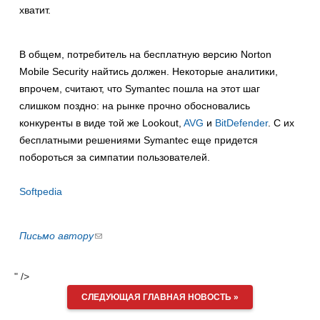
хватит.
В общем, потребитель на бесплатную версию Norton
Mobile Security найтись должен. Некоторые аналитики,
впрочем, считают, что Symantec пошла на этот шаг
слишком поздно: на рынке прочно обосновались
конкуренты в виде той же Lookout,
AVG
и
BitDefender
. C их
бесплатными решениями Symantec еще придется
побороться за симпатии пользователей.
Softpedia
Письмо автору
(ссылка
для
отправки
" />
email)
СЛЕДУЮЩАЯ ГЛАВНАЯ НОВОСТЬ »