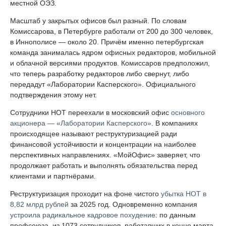
местной ОЭЗ.
Масштаб у закрытых офисов был разный. По словам
Комиссарова, в Петербурге работали от 200 до 300 человек,
в Иннополисе — около 20. Причём именно петербургская
команда занималась ядром офисных редакторов, мобильной
и облачной версиями продуктов. Комиссаров предположил,
что теперь разработку редакторов либо свернут, либо
передадут «Лаборатории Касперского». Официального
подтверждения этому нет.
Сотрудники НОТ переехали в московский офис
основного
акционера — «Лаборатории Касперского»
. В компаниях
происходящее называют реструктуризацией ради
финансовой устойчивости и концентрации на наиболее
перспективных направлениях. «МойОфис» заверяет, что
продолжает работать и выполнять обязательства перед
клиентами и партнёрами.
Реструктуризация проходит на фоне чистого
убытка НОТ в
8,82 млрд рублей
за 2025 год. Одновременно компания
устроила радикальное кадровое похудение
: по данным
профсоюза, из 1073 сотрудников, работавших в конце марта