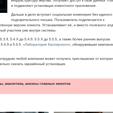
инфраструктуру жертвы, получают доступ к базе данных Tru
и подменяют установщик клиентского приложения.
Дальше в дело вступает социальная инженерия без единого
подозрительного письма. Пользователь подключается к
ённую версию клиента. Устанавливает её, и вместо полезного ап
ный участник уже внутри системы.
3.9, 5.4.X до 5.4.9, 5.5.X до 5.5.5, а также более ранние выпуски.
.4.9 и 5.5.5. «
Лаборатория Касперского
», обнаружившая кампани
.
отрудник любой компании может получить приглашение от контраг
тельно скачать заражённый установщик.
ы, аналитика, анонсы главных ивентов