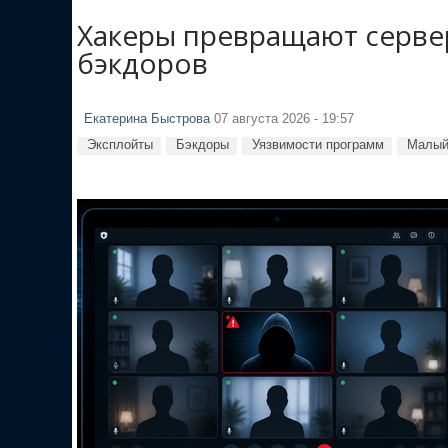
Хакеры превращают сервер
бэкдоров
Екатерина Быстрова
07 августа 2026 - 19:57
Эксплойты
Бэкдоры
Уязвимости программ
Малый