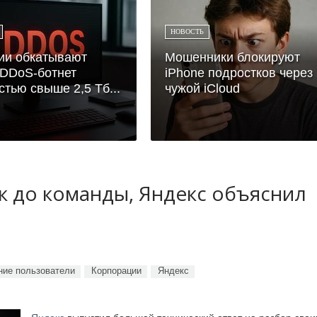
НОВОСТЬ
ии обкатывают
Мошенники блокируют
DDoS-ботнет
iPhone подростков через
тью свыше 2,5 Тб...
чужой iCloud
ук до команды, Яндекс объяснил
ие пользователи
Корпорации
Яндекс