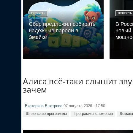
НОВОСТЬ
НОВОСТЬ
Сбер предложил собирать
В Росс
надёжные пароли в
новый 
Змейке
мощнос
Алиса всё-таки слышит зв
зачем
Екатерина Быстрова
07 августа 2026 - 17:50
Шпионские программы
Программы слежения
Домашн