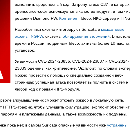
выполнить вредоносный код. Затронуты все СЗИ, в которых
opensource-софт используется в качестве модуля, в том чи
решения Diamond FW,
Континент
, Ideco, ИКС-сервер и TING
Разработчики охотно интегрируют Suricata в
межсетевые
экраны
,
NGFW
, системы
обнаружения вторжений
. В насто
время в России, по данным Ideco, активны более 10 тыс. та
установок.
Уязвимости CVE-2024-23836, CVE-2024-23837 и CVE-2024-
23839 оценены как критические. Эксплойт, по словам экспе
можно провести с помощью специально созданной веб-
страницы; успешная атака позволяет выполнить в системе
любой код с правами IPS-модуля.
рволе злоумышленник сможет открыть бэкдор в локальную сеть.
т HTTPS-трафик, чтобы улучшить фильтрацию, эксплойт обеспечит
 паролям и платежным данным, а также возможность их подмены.
ке пока нет, в самом Suricata опасные уязвимости уже
устранены
.