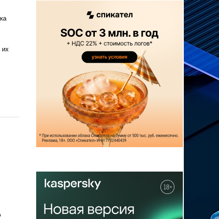
ка
 их
о