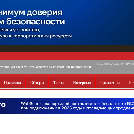
Реклама. ООО «АМ Медиа» ОГРН 1077746725
ртажи AM Live: то, что остаётся за кадром ИБ-конференций
Практика
Обзоры
Тесты
Интервью
Сравнения
Ка