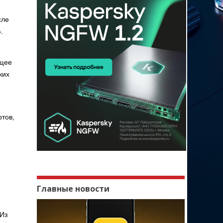
сле
.
ящее
ких
ртов,
Главные новости
 Из