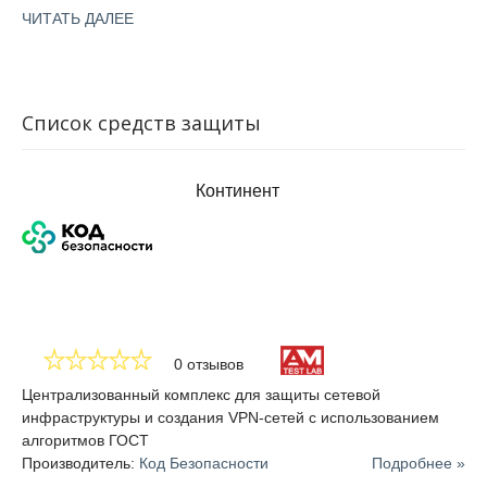
обычно разделяют на два основных компонента: системы
ЧИТАТЬ ДАЛЕЕ
обнаружения, IDS, и IPS — системы предотвращения
вторжений.
К основным функциям систем IDS относятся:
Список средств защиты
Обнаружение вторжений и выявление сетевых атак.
Прогнозирование и поиск уязвимостей.
Континент
Распознавание источника атаки (взломщики или
инсайдеры).
Обеспечение контроля качества системного
администрирования.
Концептуальная схема систем обнаружения вторжений
0 отзывов
включает в себя:
Централизованный комплекс для защиты сетевой
инфраструктуры и создания VPN-сетей с использованием
Подсистему сбора событий, или сенсорную.
алгоритмов ГОСТ
Подсистему анализа данных, полученных от
Производитель:
Код Безопасности
Подробнее »
сенсорной подсистемы.