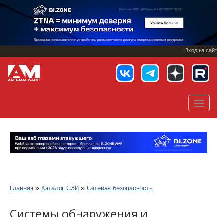
Перейти
к
основному
содержанию
Вход на сайт
Toggl
navig
»
»
Главная
Каталог СЗИ
Сетевая безопасность
Системы обнаружения и