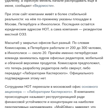
удалёнку, а офисную мебель начали распродавать ещё в
июне, сообщают «
Ведомости
».
При этом сайт компании живёт в более стабильной
реальности: на нём по-прежнему указаны площадки в
Москве, Петербурге и Иннополисе. Последняя остаётся
юридическим адресом НОТ, а сама компания — резидентом
местной ОЭЗ.
Масштаб у закрытых офисов был разный. По словам
Комиссарова, в Петербурге работали от 200 до 300 человек,
в Иннополисе — около 20. Причём именно петербургская
команда занималась ядром офисных редакторов, мобильной
и облачной версиями продуктов. Комиссаров предположил,
что теперь разработку редакторов либо свернут, либо
передадут «Лаборатории Касперского». Официального
подтверждения этому нет.
Сотрудники НОТ переехали в московский офис
основного
акционера — «Лаборатории Касперского»
. В компаниях
происходящее называют реструктуризацией ради
финансовой устойчивости и концентрации на наиболее
перспективных направлениях. «МойОфис» заверяет, что