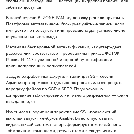
увольнения сотрудника — настоящий цифровой пансион для
забытых доступов.
В новой версии BI.ZONE PAM эту лавочку решили прикрыть.
Платформа автоматически блокирует учётные записи, если
ими долго не пользуются или превышено допустимое число
неудачных попыток входа.
Механизм беспарольной аутентификации, как утверждает
разработчик, соответствует требованиям приказа ФСТЭК
России № 117 к усиленной и строгой аутентификации
привилегированных пользователей.
Заодно разработчики закрутили гайки для SSH-сессий.
Администратор может отдельно разрешать или запрещать
передачу файлов по SCP и SFTP. По умолчанию
копирование заблокировано: нет явного разрешения — файл
никуда не едет.
Изменился и аудит неинтерактивных SSH-подключений,
включая запуск плейбуков Ansible. Вместо пустоватых
видеозаписей система теперь формирует текстовый лог с
таймлайном, командами, результатами и сведениями о