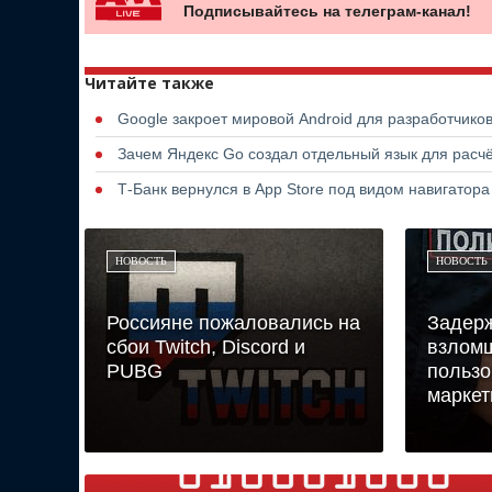
Подписывайтесь на телеграм-канал!
Читайте также
Google закроет мировой Android для разработчико
Зачем Яндекс Go создал отдельный язык для расчё
Т-Банк вернулся в App Store под видом навигатор
НОВОСТЬ
НОВОСТЬ
Россияне пожаловались на
Задер
сбои Twitch, Discord и
взломщ
PUBG
пользо
маркет