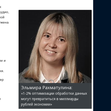
х
аудио,
ной
ужена
ии и
ия.
мер
Эльмира Рахматулина:
«1-2% оптимизации обработки данных
могут превратиться в миллиарды
р
рублей экономии»