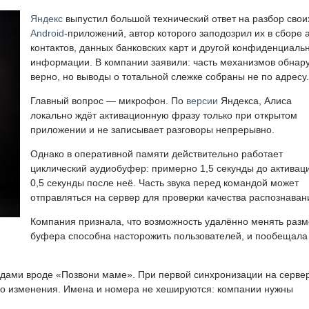
Яндекс
выпустил большой технический ответ на разбор свои
Android
-приложений, автор которого заподозрил их в сборе 
контактов, данных банковских карт и другой конфиденциаль
информации. В компании заявили: часть механизмов обнар
верно, но выводы о тотальной слежке собраны не по адресу.
Главный вопрос — микрофон. По
версии
Яндекса, Алиса
локально ждёт активационную фразу только при открытом
приложении и не записывает разговоры непрерывно.
Однако в оперативной памяти действительно работает
циклический аудиобуфер: примерно 1,5 секунды до активац
0,5 секунды после неё. Часть звука перед командой может
отправляться на сервер для проверки качества распознаван
Компания признала, что возможность удалённо менять раз
буфера способна насторожить пользователей, и пообещала
ндами вроде «Позвони маме». При первой синхронизации на серве
ько изменения. Имена и номера не хешируются: компании нужны