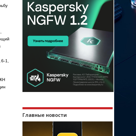
рьбу
,
ующий
м
.6-1,
РКН
дин
Главные новости