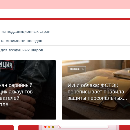
в из подсанкционных стран
та стоимости поездок
а для воздушных шаров
НОВОСТЬ
жан серийный
ИИ и облака: ФСТЭК
ик аккаунтов
переписывает правила
вателей
защиты персональных...
пле...