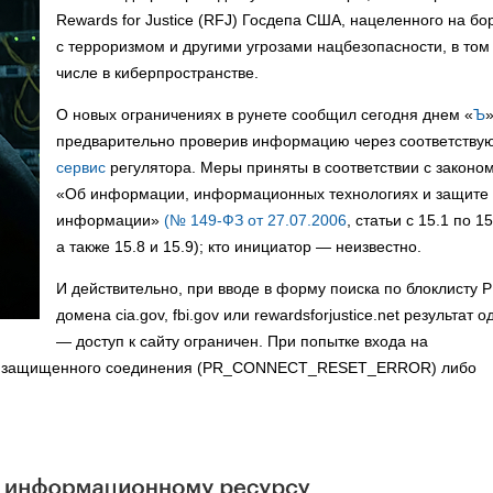
Rewards for Justice (RFJ) Госдепа США, нацеленного на бо
с терроризмом и другими угрозами нацбезопасности, в том
числе в киберпространстве.
О новых ограничениях в рунете сообщил сегодня днем «
Ъ
»
предварительно проверив информацию через соответств
сервис
регулятора. Меры приняты в соответствии с законо
«Об информации, информационных технологиях и защите
информации»
(№ 149-ФЗ от 27.07.2006
, статьи с 15.1 по 15
а также 15.8 и 15.9); кто инициатор — неизвестно.
И действительно, при вводе в форму поиска по блоклисту 
домена cia.gov, fbi.gov или rewardsforjustice.net результат о
— доступ к сайту ограничен. При попытке входа на
бка защищенного соединения (PR_CONNECT_RESET_ERROR) либо