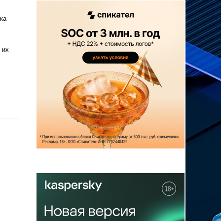
ка
 их