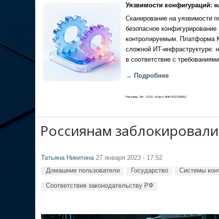
Уязвимости конфигураций: н
Сканирование на уязвимости по
безопасное конфигурирование 
контролируемым. Платформа Ка
сложной ИТ-инфраструктуре: н
в соответствие с требованиями
→ Подробнее
Реклама, 18+. ООО «Кауч» ИНН 9717142012
Россиянам заблокировали 
Татьяна Никитина
27 января 2023 - 17:52
Домашние пользователи
Государство
Системы кон
Соответствие законодательству РФ