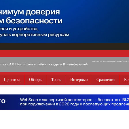
Реклама. ООО «АМ Медиа» ОГРН 1077746725
ртажи AM Live: то, что остаётся за кадром ИБ-конференций
Практика
Обзоры
Тесты
Интервью
Сравнения
Ка