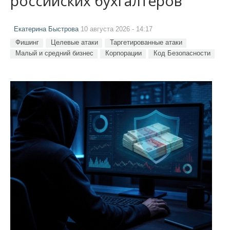
российских бухгалтеров
Екатерина Быстрова
10 августа 2026 - 14:17
Фишинг
Целевые атаки
Таргетированные атаки
Малый и средний бизнес
Корпорации
Код Безопасности