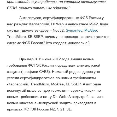
приложений на устройство, на котором используется
СКЗИ, только штатным образом.”
Антивирусов, сертифицированных ФСБ России у
нас раз-два: Касперский,
Dr
.
Web
и непонятное
M
-42. Куда
смотрят другие вендоры -
Nod
32,
Symantec
,
McAfee
,
TrendMicro
, КБ
SSEP
, почему не проходят сертификацию в
системе ФСБ России? Кто создает монополию?
Пример 3
. В июне 2012 года вышли новые
требования ФСТЭК России к средствам антивирусной
защиты (профили САВЗ). Немалый ряд вендоров уже
успели сертифицироваться по новым требованиям
-Касперский,
TrendMicro
,
McAfee
, КБ
SSEP
. А вот один
помянутый выше вендор тормозит – сертификации по
новым требованиям нет у
Dr
.
Web
. А ведь требования к
новым классам антивирусной защиты приводятся в
приказах ФСТЭК России №17, 21, 31.