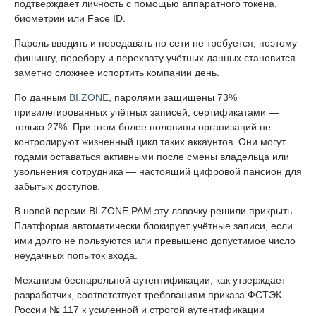
подтверждает личность с помощью аппаратного токена,
биометрии или Face ID.
Пароль вводить и передавать по сети не требуется, поэтому
фишингу, перебору и перехвату учётных данных становится
заметно сложнее испортить компании день.
По данным
BI.ZONE
, паролями защищены 73%
привилегированных учётных записей, сертификатами —
только 27%. При этом более половины организаций не
контролируют жизненный цикл таких аккаунтов. Они могут
годами оставаться активными после смены владельца или
увольнения сотрудника — настоящий цифровой пансион для
забытых доступов.
В новой версии BI.ZONE PAM эту лавочку решили прикрыть.
Платформа автоматически блокирует учётные записи, если
ими долго не пользуются или превышено допустимое число
неудачных попыток входа.
Механизм беспарольной аутентификации, как утверждает
разработчик, соответствует требованиям приказа ФСТЭК
России № 117 к усиленной и строгой аутентификации