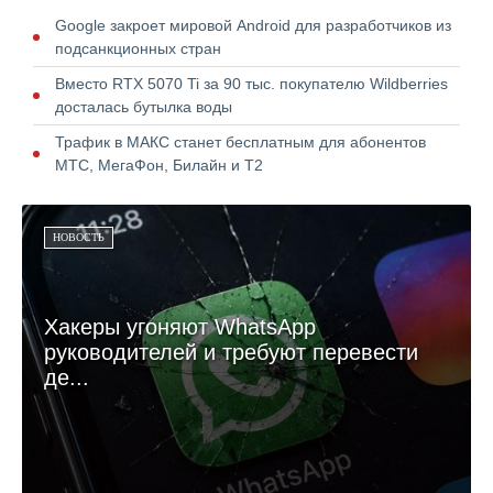
Google закроет мировой Android для разработчиков из
подсанкционных стран
Вместо RTX 5070 Ti за 90 тыс. покупателю Wildberries
досталась бутылка воды
Трафик в МАКС станет бесплатным для абонентов
МТС, МегаФон, Билайн и Т2
НОВОСТЬ
Хакеры угоняют WhatsApp
руководителей и требуют перевести
де...