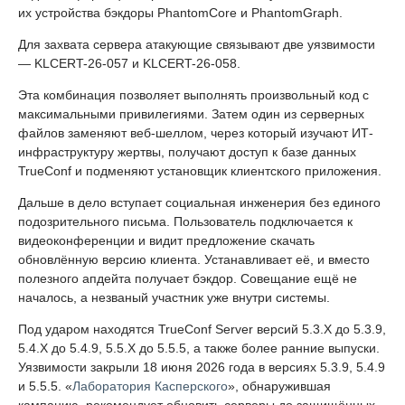
их устройства бэкдоры PhantomCore и PhantomGraph.
Для захвата сервера атакующие связывают две уязвимости
— KLCERT-26-057 и KLCERT-26-058.
Эта комбинация позволяет выполнять произвольный код с
максимальными привилегиями. Затем один из серверных
файлов заменяют веб-шеллом, через который изучают ИТ-
инфраструктуру жертвы, получают доступ к базе данных
TrueConf и подменяют установщик клиентского приложения.
Дальше в дело вступает социальная инженерия без единого
подозрительного письма. Пользователь подключается к
видеоконференции и видит предложение скачать
обновлённую версию клиента. Устанавливает её, и вместо
полезного апдейта получает бэкдор. Совещание ещё не
началось, а незваный участник уже внутри системы.
Под ударом находятся TrueConf Server версий 5.3.X до 5.3.9,
5.4.X до 5.4.9, 5.5.X до 5.5.5, а также более ранние выпуски.
Уязвимости закрыли 18 июня 2026 года в версиях 5.3.9, 5.4.9
и 5.5.5. «
Лаборатория Касперского
», обнаружившая
кампанию, рекомендует обновить серверы до защищённых