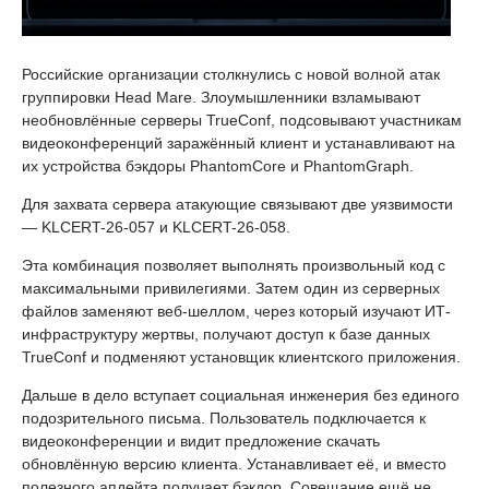
Российские организации столкнулись с новой волной атак
группировки Head Mare. Злоумышленники взламывают
необновлённые серверы TrueConf, подсовывают участникам
видеоконференций заражённый клиент и устанавливают на
их устройства бэкдоры PhantomCore и PhantomGraph.
Для захвата сервера атакующие связывают две уязвимости
— KLCERT-26-057 и KLCERT-26-058.
Эта комбинация позволяет выполнять произвольный код с
максимальными привилегиями. Затем один из серверных
файлов заменяют веб-шеллом, через который изучают ИТ-
инфраструктуру жертвы, получают доступ к базе данных
TrueConf и подменяют установщик клиентского приложения.
Дальше в дело вступает социальная инженерия без единого
подозрительного письма. Пользователь подключается к
видеоконференции и видит предложение скачать
обновлённую версию клиента. Устанавливает её, и вместо
полезного апдейта получает бэкдор. Совещание ещё не