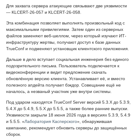
Для захвата сервера атакующие связывают две уязвимости
— KLCERT-26-057 и KLCERT-26-058.
Эта комбинация позволяет выполнять произвольный код с
максимальными привилегиями. Затем один из серверных
файлов заменяют веб-шеллом, через который изучают ИТ-
инфраструктуру жертвы, получают доступ к базе данных
TrueConf и подменяют установщик клиентского приложения.
Дальше в дело вступает социальная инженерия без единого
подозрительного письма. Пользователь подключается к
видеоконференции и видит предложение скачать
обновлённую версию клиента. Устанавливает её, и вместо
полезного апдейта получает бэкдор. Совещание ещё не
началось, а незваный участник уже внутри системы.
Под ударом находятся TrueConf Server версий 5.3.X до 5.3.9,
5.4.X до 5.4.9, 5.5.X до 5.5.5, а также более ранние выпуски.
Уязвимости закрыли 18 июня 2026 года в версиях 5.3.9, 5.4.9
и 5.5.5. «
Лаборатория Касперского
», обнаружившая
кампанию, рекомендует обновить серверы до защищённых
сборок.