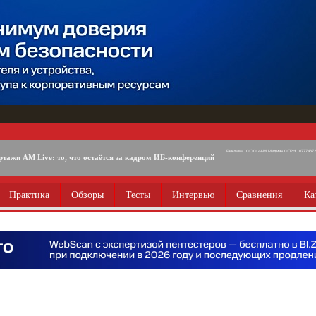
Реклама. ООО «АМ Медиа» ОГРН 1077746725
ртажи AM Live: то, что остаётся за кадром ИБ-конференций
Практика
Обзоры
Тесты
Интервью
Сравнения
Ка