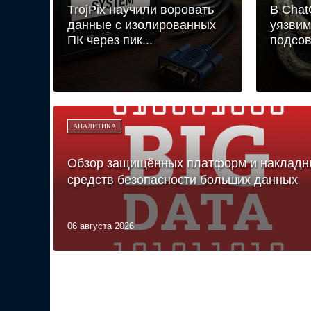
TrojPix научили воровать
В Cha
данные с изолированных
уязвим
ПК через пик...
подсов
АНАЛИТИКА
Обзор защищённых платформ и накладн
средств безопасности больших данных
06 августа 2026