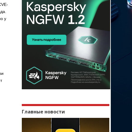
CVE-
да.
о у
ри
т
Главные новости