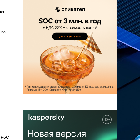
ка
 их
 PoC