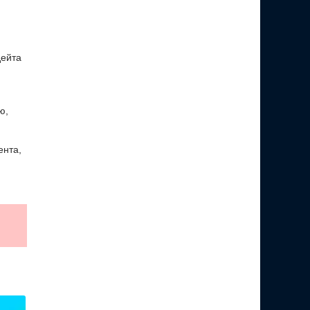
дейта
ю,
ента,