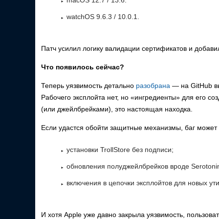
macOS 12.7 / 13.6.
watchOS 9.6.3 / 10.0.1.
Патч усилил логику валидации сертификатов и добави
Что появилось сейчас?
Теперь уязвимость детально
разобрана
— на GitHub в
Рабочего эксплойта нет, но «ингредиенты» для его соз
(или джейлбрейками), это настоящая находка.
Если удастся обойти защитные механизмы, баг может 
установки TrollStore без подписи;
обновления полуджейлбрейков вроде Serotoni
включения в цепочки эксплойтов для новых ути
И хотя Apple уже давно закрыла уязвимость, пользова