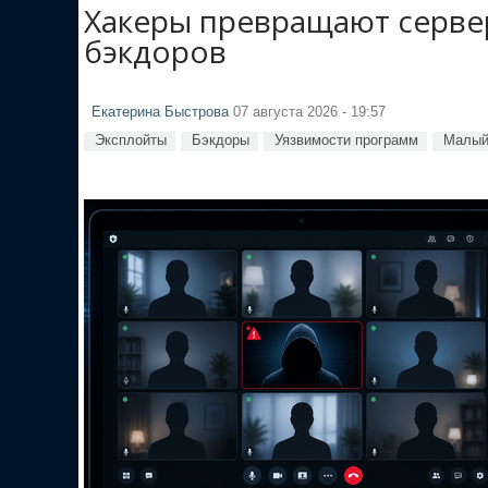
Хакеры превращают сервер
бэкдоров
Екатерина Быстрова
07 августа 2026 - 19:57
Эксплойты
Бэкдоры
Уязвимости программ
Малый