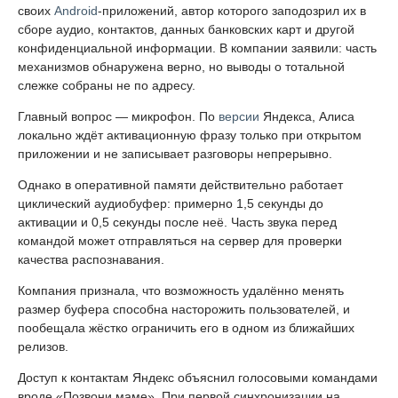
своих
Android
-приложений, автор которого заподозрил их в
сборе аудио, контактов, данных банковских карт и другой
конфиденциальной информации. В компании заявили: часть
механизмов обнаружена верно, но выводы о тотальной
слежке собраны не по адресу.
Главный вопрос — микрофон. По
версии
Яндекса, Алиса
локально ждёт активационную фразу только при открытом
приложении и не записывает разговоры непрерывно.
Однако в оперативной памяти действительно работает
циклический аудиобуфер: примерно 1,5 секунды до
активации и 0,5 секунды после неё. Часть звука перед
командой может отправляться на сервер для проверки
качества распознавания.
Компания признала, что возможность удалённо менять
размер буфера способна насторожить пользователей, и
пообещала жёстко ограничить его в одном из ближайших
релизов.
Доступ к контактам Яндекс объяснил голосовыми командами
вроде «Позвони маме». При первой синхронизации на