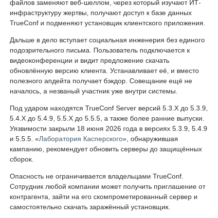
файлов заменяют веб-шеллом, через который изучают ИТ-
инфраструктуру жертвы, получают доступ к базе данных
TrueConf и подменяют установщик клиентского приложения.
Дальше в дело вступает социальная инженерия без единого
подозрительного письма. Пользователь подключается к
видеоконференции и видит предложение скачать
обновлённую версию клиента. Устанавливает её, и вместо
полезного апдейта получает бэкдор. Совещание ещё не
началось, а незваный участник уже внутри системы.
Под ударом находятся TrueConf Server версий 5.3.X до 5.3.9,
5.4.X до 5.4.9, 5.5.X до 5.5.5, а также более ранние выпуски.
Уязвимости закрыли 18 июня 2026 года в версиях 5.3.9, 5.4.9
и 5.5.5. «
Лаборатория Касперского
», обнаружившая
кампанию, рекомендует обновить серверы до защищённых
сборок.
Опасность не ограничивается владельцами TrueConf.
Сотрудник любой компании может получить приглашение от
контрагента, зайти на его скомпрометированный сервер и
самостоятельно скачать заражённый установщик.