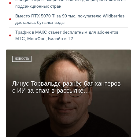
подсанкционных стран
Вместо RTX 5070 Ti за 90 тыс. покупателю Wildberries
досталась бутылка воды
Трафик в МАКС станет бесплатным для абонентов
МТС, МегаФон, Билайн и Т2
НОВОСТЬ
Линус Торвальдс разнёс баг-хантеров
с ИИ за спам в рассылке...