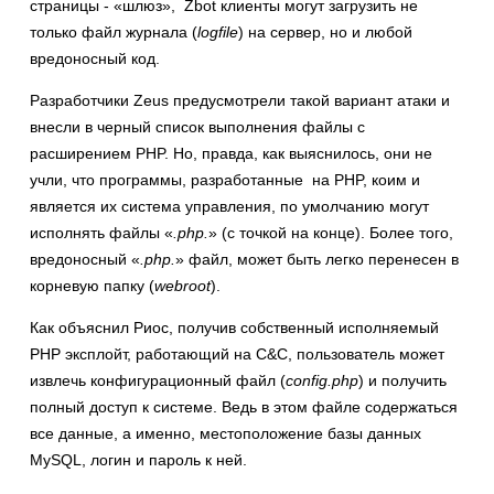
страницы - «шлюз», Zbot клиенты могут загрузить не
только файл журнала (
logfile
) на сервер, но и любой
вредоносный код.
Разработчики Zeus предусмотрели такой вариант атаки и
внесли в черный список выполнения файлы с
расширением PHP. Но, правда, как выяснилось, они не
учли, что программы, разработанные на PHP, коим и
является их система управления, по умолчанию могут
исполнять файлы «
.php.
» (с точкой на конце). Более того,
вредоносный «
.php.
» файл, может быть легко перенесен в
корневую папку (
webroot
).
Как объяснил Риос, получив собственный исполняемый
PHP эксплойт, работающий на C&C, пользователь может
извлечь конфигурационный файл (
config.php
) и получить
полный доступ к системе. Ведь в этом файле содержаться
все данные, а именно, местоположение базы данных
MySQL, логин и пароль к ней.