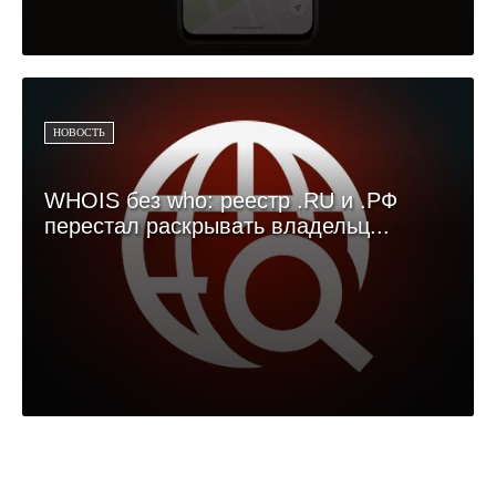
НОВОСТЬ
WHOIS без who: реестр .RU и .РФ
перестал раскрывать владельц...