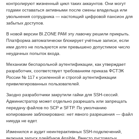
контролируют жизненный цикл таких аккаунтов. Они могут
годами оставаться активными после смены владельца или
увольнения сотрудника — настоящий цифровой пансион для
забытых доступов.
В новой версии BI.ZONE PAM эту лавочку решили прикрыть.
Платформа автоматически блокирует учётные записи, если
ими долго не пользуются или превышено допустимое число
неудачных попыток входа.
Механизм беспарольной аутентификации, как утверждает
разработчик, соответствует требованиям приказа ФСТЭК
России № 117 к усиленной и строгой аутентификации
привилегированных пользователей.
Заодно разработчики закрутили гайки для SSH-сессий.
Администратор может отдельно разрешать или запрещать
передачу файлов по SCP и SFTP. По умолчанию
копирование заблокировано: нет явного разрешения — файл
никуда не едет.
Изменился и аудит неинтерактивных SSH-подключений,
включая запуск плейбуков Ansible. Вместо пустоватых