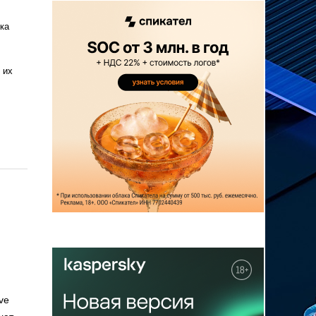
ка
 их
ve