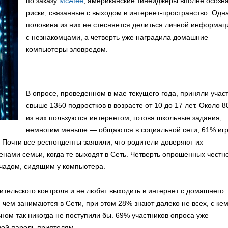
по заказу
McAfee
, американские тинейджеры вполне осозн
риски, связанные с выходом в интернет-пространство. Одн
половина из них не стесняется делиться личной информац
с незнакомцами, а четверть уже наградила домашние
компьютеры зловредом.
В опросе, проведенном в мае текущего года, приняли учас
свыше 1350 подростков в возрасте от 10 до 17 лет. Около 
из них пользуются интернетом, готовя школьные задания,
немногим меньше — общаются в социальной сети, 61% иг
 Почти все респонденты заявили, что родители доверяют их
ами семьи, когда те выходят в Сеть. Четверть опрошенных честн
а чадом, сидящим у компьютера.
ительского контроля и не любят выходить в интернет с домашнего
 чем занимаются в Сети, при этом 28% знают далеко не всех, с ке
ном так никогда не поступили бы. 69% участников опроса уже
вой пароль приятелям.