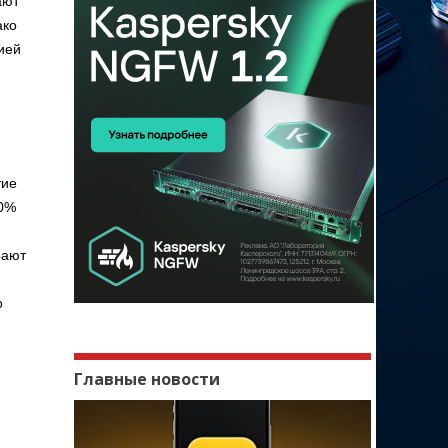
ают
ако
ией
тие
80%
рают
о
Главные новости
м