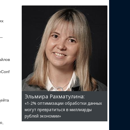
их
 —
айлов
eConf
Эльмира Рахматулина:
дейта
«1-2% оптимизации обработки данных
могут превратиться в миллиарды
рублей экономии»
ю,