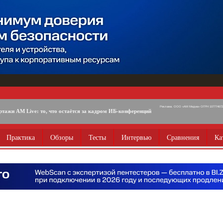
Реклама. ООО «АМ Медиа» ОГРН 1077746725
ртажи AM Live: то, что остаётся за кадром ИБ-конференций
Практика
Обзоры
Тесты
Интервью
Сравнения
Ка