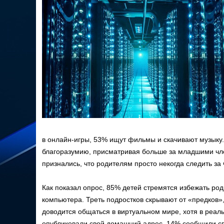
в онлайн-игры, 53% ищут фильмы и скачивают музыку.
благоразумию, присматривая больше за младшими член
признались, что родителям просто некогда следить з
Как показал опрос, 85% детей стремятся избежать род
компьютера. Треть подростков скрывают от «предков»,
доводится общаться в виртуальном мире, хотя в реаль
опубликовали свой домашний адрес, 14% сообщили с