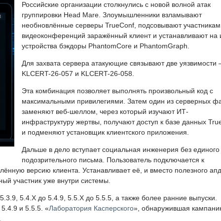
Российские организации столкнулись с новой волной атак
группировки Head Mare. Злоумышленники взламывают
необновлённые серверы TrueConf, подсовывают участникам
видеоконференций заражённый клиент и устанавливают на 
устройства бэкдоры PhantomCore и PhantomGraph.
Для захвата сервера атакующие связывают две уязвимости
KLCERT-26-057 и KLCERT-26-058.
Эта комбинация позволяет выполнять произвольный код с
максимальными привилегиями. Затем один из серверных ф
заменяют веб-шеллом, через который изучают ИТ-
инфраструктуру жертвы, получают доступ к базе данных Tru
и подменяют установщик клиентского приложения.
Дальше в дело вступает социальная инженерия без единого
подозрительного письма. Пользователь подключается к
ённую версию клиента. Устанавливает её, и вместо полезного ап
ный участник уже внутри системы.
3.9, 5.4.X до 5.4.9, 5.5.X до 5.5.5, а также более ранние выпуски.
.4.9 и 5.5.5. «
Лаборатория Касперского
», обнаружившая кампани
.