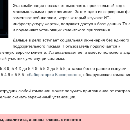
Эта комбинация позволяет выполнять произвольный код с
максимальными привилегиями. Затем один из серверных ф
заменяют веб-шеллом, через который изучают ИТ-
инфраструктуру жертвы, получают доступ к базе данных Tru
и подменяют установщик клиентского приложения.
Дальше в дело вступает социальная инженерия без единого
подозрительного письма. Пользователь подключается к
ённую версию клиента. Устанавливает её, и вместо полезного ап
ный участник уже внутри системы.
3.9, 5.4.X до 5.4.9, 5.5.X до 5.5.5, а также более ранние выпуски.
.4.9 и 5.5.5. «
Лаборатория Касперского
», обнаружившая кампани
.
отрудник любой компании может получить приглашение от контраг
тельно скачать заражённый установщик.
ы, аналитика, анонсы главных ивентов