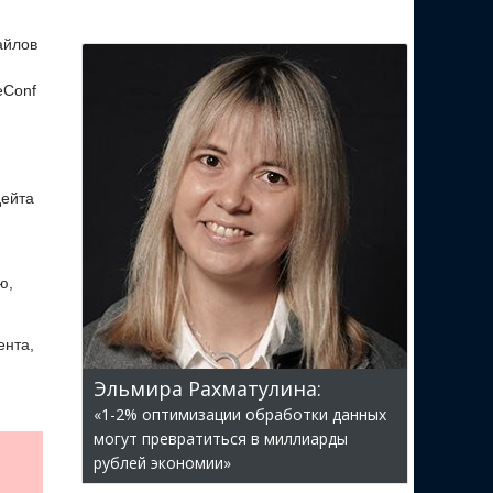
айлов
eConf
дейта
ю,
ента,
Эльмира Рахматулина:
«1-2% оптимизации обработки данных
могут превратиться в миллиарды
рублей экономии»