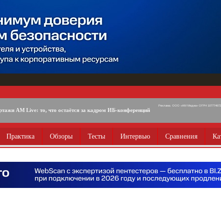
Реклама. ООО «АМ Медиа» ОГРН 1077746725
ртажи AM Live: то, что остаётся за кадром ИБ-конференций
Практика
Обзоры
Тесты
Интервью
Сравнения
Ка