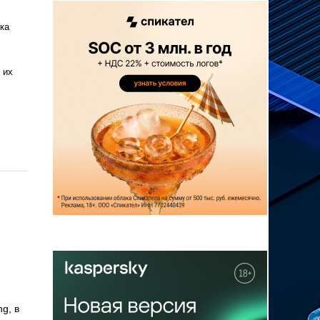
ка
 их
g, в