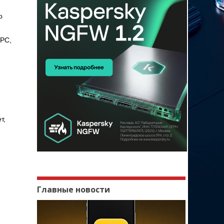
о
 PC,
т,
Главные новости