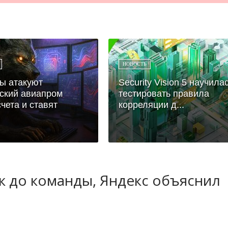
НОВОСТЬ
ы атакуют
Security Vision 5 научила
ский авиапром
тестировать правила
счета и ставят
корреляции д...
ук до команды, Яндекс объяснил