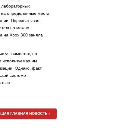
в лабораторных
 на определенные места
опии. Перехватывая
вительно можно
а на Xbox 360 заняла
х уязвимостях, но
то используемая им
зации. Однако, факт
ской системе
аться.
ЩАЯ ГЛАВНАЯ НОВОСТЬ »